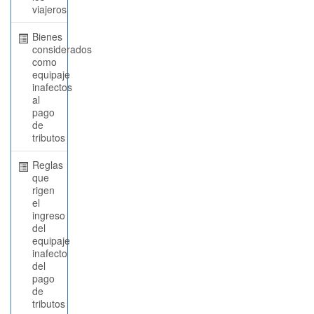
viajeros
Bienes
considerados
como
equipaje
inafectos
al
pago
de
tributos
Reglas
que
rigen
el
ingreso
del
equipaje
inafecto
del
pago
de
tributos