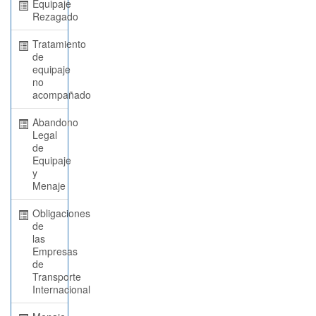
Equipaje
Rezagado
Tratamiento
de
equipaje
no
acompañado
Abandono
Legal
de
Equipaje
y
Menaje
Obligaciones
de
las
Empresas
de
Transporte
Internacional