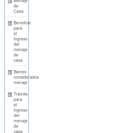
Menaje
de
Casa
Beneficio
para
el
ingreso
del
menaje
de
casa
Bienes
considerados
menaje
Trámite
para
el
ingreso
del
menaje
de
casa