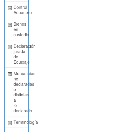
Control
Aduanero
Bienes
en
custodia
Declaración
jurada
de
Equipaje
Mercancías
no
declaradas
o
distintas
a
lo
declarado
Terminología