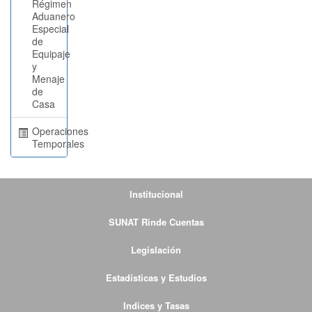
Régimen
Aduanero
Especial
de
Equipaje
y
Menaje
de
Casa
Operaciones
Temporales
Institucional
SUNAT Rinde Cuentas
Legislación
Estadísticas y Estudios
Indices y Tasas