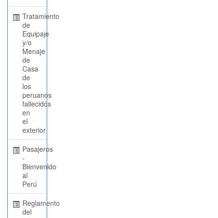
Tratamiento
de
Equipaje
y/o
Menaje
de
Casa
de
los
peruanos
fallecidos
en
el
exterior
Pasajeros
-
Bienvenido
al
Perú
Reglamento
del