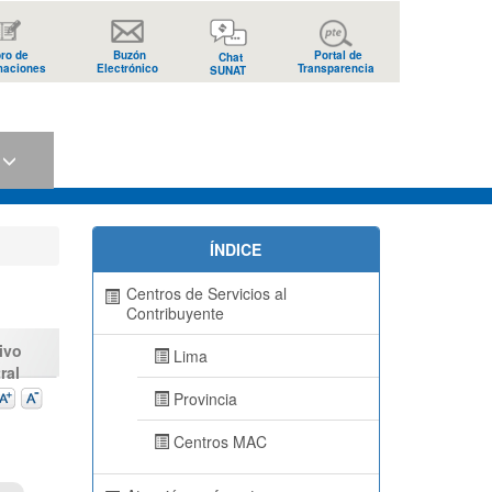
bro de
Buzón
Portal de
Chat
maciones
Electrónico
Transparencia
SUNAT
s
ÍNDICE
Centros de Servicios al
Contribuyente
ivo
Lima
ral
Provincia
Centros MAC