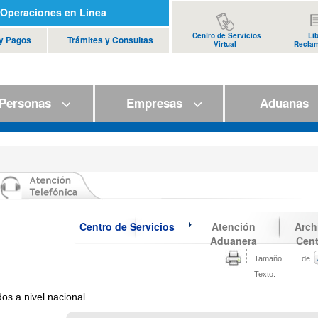
Operaciones en Línea
Centro de Servicios
Li
 y Pagos
Trámites y Consultas
Virtual
Recla
ersonas
Empresas
Aduana
Centro de Servicios
Atención
Arch
Aduanera
Cent
Tamaño de
Texto:
dos a nivel nacional.