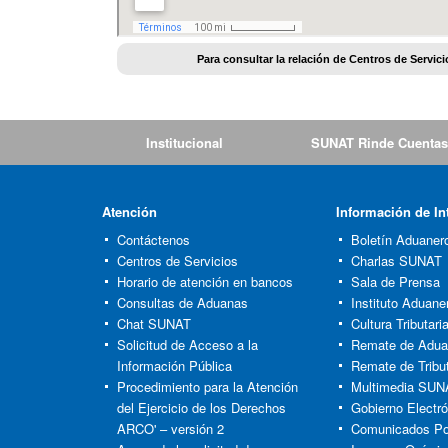
Para consultar la relación de Centros de Servic
Institucional
SUNAT Rinde Cuentas
Atención
Información de In
Contáctenos
Boletín Aduaner
Centros de Servicios
Charlas SUNAT
Horario de atención en bancos
Sala de Prensa
Consultas de Aduanas
Instituto Aduaner
Chat SUNAT
Cultura Tributar
Solicitud de Acceso a la
Remate de Adu
Información Pública
Remate de Tribu
Procedimiento para la Atención
Multimedia SUN
del Ejercicio de los Derechos
Gobierno Electró
ARCO' – versión 2
Comunicados Po