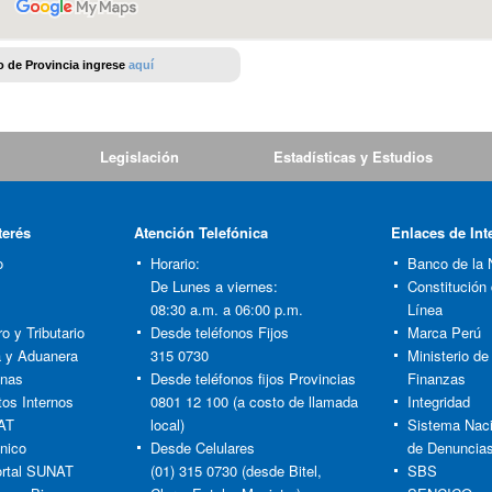
io de Provincia ingrese
aquí
Legislación
Estadísticas y Estudios
terés
Atención Telefónica
Enlaces de Int
o
Horario:
Banco de la 
De Lunes a viernes:
Constitución
08:30 a.m. a 06:00 p.m.
Línea
o y Tributario
Desde teléfonos Fijos
Marca Perú
ia y Aduanera
315 0730
Ministerio d
anas
Desde teléfonos fijos Provincias
Finanzas
tos Internos
0801 12 100 (a costo de llamada
Integridad
AT
local)
Sistema Naci
nico
Desde Celulares
de Denuncia
rtal SUNAT
(01) 315 0730 (desde Bitel,
SBS