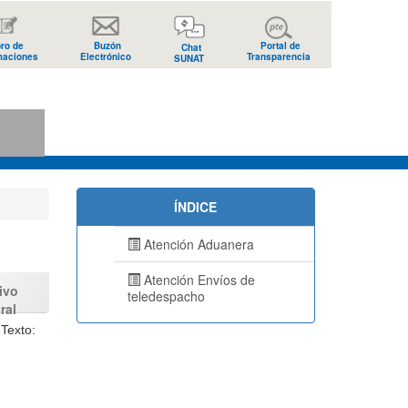
bro de
Buzón
Portal de
Chat
maciones
Electrónico
Transparencia
SUNAT
s
ÍNDICE
Atención Aduanera
Atención Envíos de
ivo
teledespacho
ral
Texto: