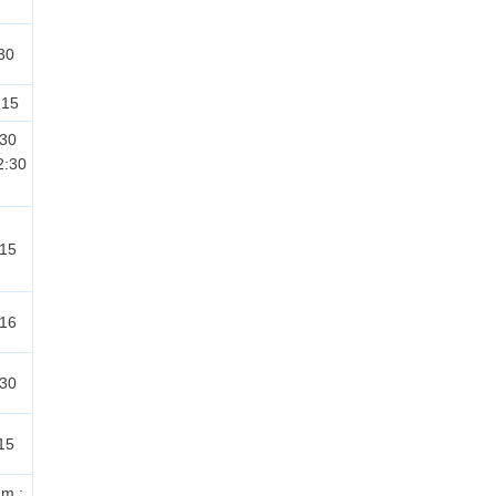
30
:15
:30
2:30
:15
:16
:30
15
dm.: