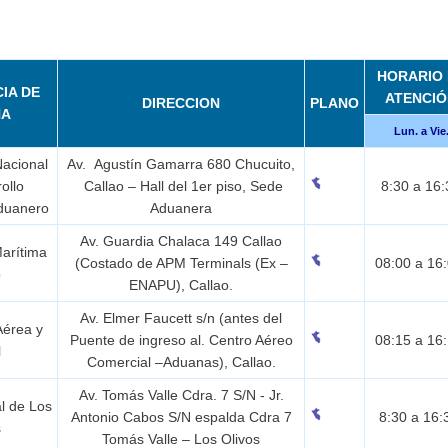
HORARIO 
IA DE
ATENCI
DIRECCION
PLANO
NA
Lun. a Vie
Nacional
Av. Agustín Gamarra 680 Chucuito,
ollo
Callao – Hall del 1er piso, Sede
8:30 a 16:
Aduanero
Aduanera
Av. Guardia Chalaca 149 Callao
Marítima
(Costado de APM Terminals (Ex –
08:00 a 16
o
ENAPU), Callao.
Av. Elmer Faucett s/n (antes del
Aérea y
Puente de ingreso al. Centro Aéreo
08:15 a 16
l
Comercial –Aduanas), Callao.
Av. Tomás Valle Cdra. 7 S/N - Jr.
l de Los
Antonio Cabos S/N espalda Cdra 7
8:30 a 16
s
Tomás Valle – Los Olivos