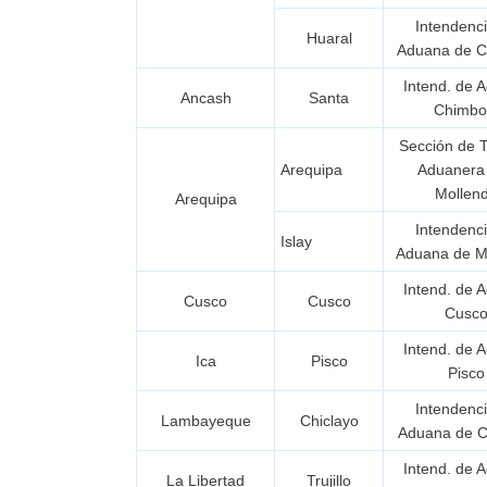
Intendenc
Huaral
Aduana de 
Intend. de 
Ancash
Santa
Chimbo
Sección de 
Arequipa
Aduanera 
Mollen
Arequipa
Intendenc
Islay
Aduana de M
Intend. de 
Cusco
Cusco
Cusc
Intend. de 
Ica
Pisco
Pisco
Intendenc
Lambayeque
Chiclayo
Aduana de C
Intend. de 
La Libertad
Trujillo