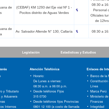
08:30 a 16
duana de
(CEBAF) KM 1293 del Eje vial Nº 1 -
Personal 
s
Pocitos distrito de Aguas Verdes
Oficiales tu
de 12hr
duana de
Av. Salvador Allende N° 130, Callaría
08:30 a 16
pa
Legislación
Estadísticas y Estudios
terés
Atención Telefónica
Enlaces de Int
o
Horario:
Banco de la 
De Lunes a viernes:
Constitución
08:30 a.m. a 06:00 p.m.
Línea
o y Tributario
Desde teléfonos Fijos
Marca Perú
ia y Aduanera
315 0730
Ministerio d
anas
Desde teléfonos fijos Provincias
Finanzas
tos Internos
0801 12 100 (a costo de llamada
Integridad