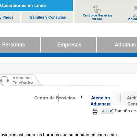
Operaciones en Línea
Centro de Servicios
Li
 y Pagos
Trámites y Consultas
Virtual
Recla
Personas
Empresas
Aduana
Centro de Servicios
Atención
Arch
Aduanera
Cent
Tamaño de 
ovincias así como los horarios que se brindan en cada sede.