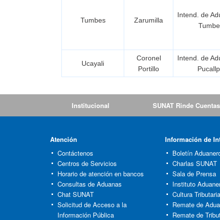
Intend. de A
Tumbes
Zarumilla
Tumbe
Coronel
Intend. de A
Ucayali
Portillo
Pucall
Institucional
SUNAT Rinde Cuentas
Atención
Información de In
Contáctenos
Boletín Aduaner
Centros de Servicios
Charlas SUNAT
Horario de atención en bancos
Sala de Prensa
Consultas de Aduanas
Instituto Aduaner
Chat SUNAT
Cultura Tributar
Solicitud de Acceso a la
Remate de Adu
Información Pública
Remate de Tribu