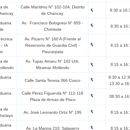
ia de
Calle Marítimo N° 102-104, Distrito
8:30 a 16
Chancay
de Chancay.
Aduana
Av. Francisco Bolognesi N° 855 -
8:30 a 16:
te
Chimbote
Técnica
Av. Pizarro N° 160 A (Frente al
– IA
Reservorio de Guardia Civil) -
8:15 a 16:
do
Paucarpata
ia de
Av. Tupac Amaru N° 102 Urb.
8:15 a 16:
ollendo
Miramar Mollendo
Aduana
8:30 a 12:
Calle Santa Teresa 366 Cusco
o
13:30 a 16
Aduana
Calle Pérez Figuerola N° 112-118
08:30 a 16
Plaza de Armas de Pisco
ia de
Av. José Leonardo Ortiz N° 195
8:15 a 16:
hiclayo
Aduana
Av. La Marina 210, Salaverry
8:15 a 16: