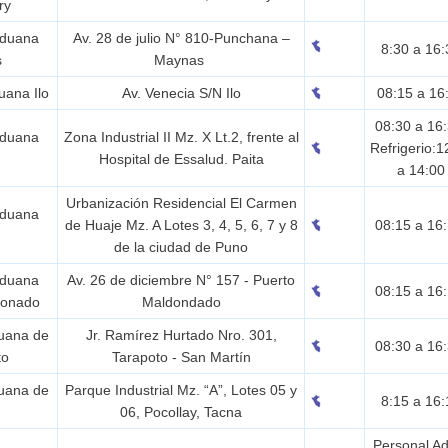
ry
Aduana
Av. 28 de julio N° 810-Punchana –
8:30 a 16:
s
Maynas
uana Ilo
Av. Venecia S/N Ilo
08:15 a 16
08:30 a 16
Aduana
Zona Industrial II Mz. X Lt.2, frente al
Refrigerio:1
Hospital de Essalud. Paita
a 14:00
Urbanización Residencial El Carmen
Aduana
de Huaje Mz. A Lotes 3, 4, 5, 6, 7 y 8
08:15 a 16
de la ciudad de Puno
Aduana
Av. 26 de diciembre N° 157 - Puerto
08:15 a 16
donado
Maldondado
duana de
Jr. Ramírez Hurtado Nro. 301,
08:30 a 16
to
Tarapoto - San Martín
duana de
Parque Industrial Mz. “A”, Lotes 05 y
8:15 a 16:
a
06, Pocollay, Tacna
Personal A