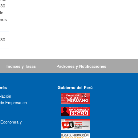
:30
de
rnos
s
:30
Indices y Tasas
Padrones y Notificaciones
erés
Gobierno del Perú
Nación
 de Empresa en
e Economía y