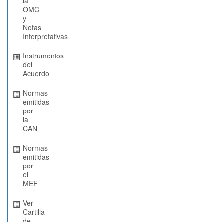
la
OMC
y
Notas
Interpretativas
Instrumentos
del
Acuerdo
Normas
emitidas
por
la
CAN
Normas
emitidas
por
el
MEF
Ver
Cartilla
de