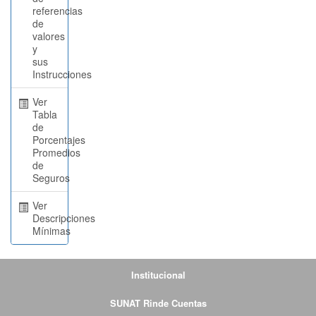
referencias
de
valores
y
sus
Instrucciones
Ver
Tabla
de
Porcentajes
Promedios
de
Seguros
Ver
Descripciones
Mínimas
Institucional
SUNAT Rinde Cuentas