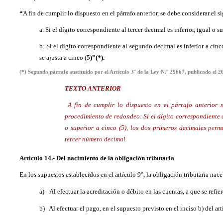
“
A fin de cumplir lo dispuesto en el párrafo anterior, se debe considerar el
a. Si el dígito correspondiente al tercer decimal es inferior, igual o s
b. Si el dígito correspondiente al segundo decimal es inferior a cinco (
se ajusta a cinco (5
)”
(*)
.
(*) Segundo párrafo sustituido por el Artículo 3° de la Ley N.° 29667, publicado el
20
TEXTO ANTERIOR
A fin de cumplir lo dispuesto en el párrafo anterior s
procedimiento de redondeo: Si el dígito correspondiente al
o superior a cinco (5), los dos primeros decimales perm
tercer número decimal.
Artículo 14.- Del nacimiento de la obligación tributaria
En los supuestos establecidos en el artículo 9°, la obligación tributaria nace
a)
Al efectuar la acreditación o débito en las cuentas, a que se refier
b)
Al efectuar el pago, en el supuesto previsto en el inciso b) del art