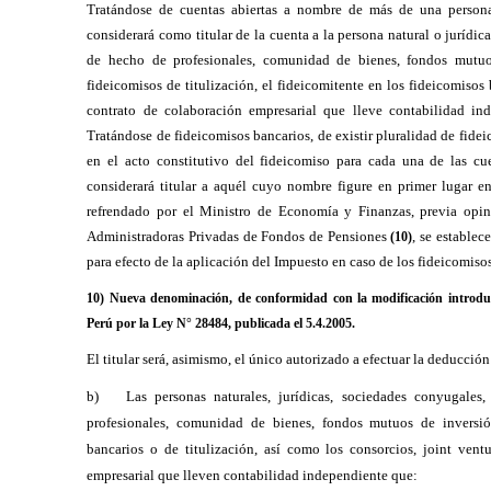
Tratándose de cuentas abiertas a nombre de más de una person
considerará como titular de la cuenta a la persona natural o jurídic
de hecho de profesionales, comunidad de bienes, fondos mutuos
fideicomisos de titulización, el fideicomitente en los fideicomisos 
contrato de colaboración empresarial que lleve contabilidad in
Tratándose de fideicomisos bancarios, de existir pluralidad de fidei
en el acto constitutivo del fideicomiso para cada una de las cue
considerará titular a aquél cuyo nombre figure en primer lugar e
refrendado por el Ministro de Economía y Finanzas, previa opi
Administradoras Privadas de Fondos de Pensiones
, se establec
(10)
para efecto de la aplicación del Impuesto en caso de los fideicomiso
10) Nueva denominación, de conformidad con la modificación introducid
Perú por la Ley N° 28484, publicada el 5.4.2005.
El titular será, asimismo, el único autorizado a efectuar la deducción 
b)
Las personas naturales, jurídicas, sociedades conyugales
profesionales, comunidad de bienes, fondos mutuos de inversió
bancarios o de titulización, así como los consorcios, joint vent
empresarial que lleven contabilidad independiente que: