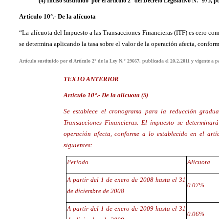
(4) Inciso sustituido por el artículo 2° del Decreto Legislativo N.° 975, p
Artículo 10°.- De la alícuota
“La alícuota del Impuesto a las Transacciones Financieras (ITF) es cero co
se determina aplicando la tasa sobre el valor de la operación afecta, conform
Artículo sustituido por el Artículo 2° de la Ley N.° 29667, publicada el
20.2.2011 y vigente
a p
TEXTO ANTERIOR
Artículo 10°.- De la alícuota
(5)
Se establece el cronograma para la reducción gradua
Transacciones Financieras. El impuesto se determinará
operación afecta, conforme a lo establecido en el artíc
siguientes:
Período
Alícuota
A partir del 1 de enero de 2008 hasta el 31
0.07%
de diciembre de 2008
A partir del 1 de enero de 2009 hasta el 31
0.06%