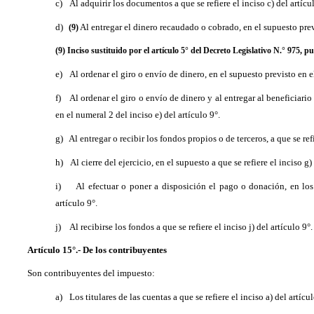
c)
Al adquirir los documentos a que se refiere el inciso c) del artícu
d)
Al entregar el dinero recaudado o cobrado, en el supuesto previ
(9)
(9) Inciso sustituido por el artículo 5° del Decreto Legislativo N.° 975, pu
e)
Al ordenar el giro o envío de dinero, en el supuesto previsto en el
f)
Al ordenar el giro o envío de dinero y al entregar al beneficiari
en el numeral 2 del inciso e) del artículo 9°.
g)
Al entregar o recibir los fondos propios o de terceros, a que se refi
h)
Al cierre del ejercicio, en el supuesto a que se refiere el inciso g)
i)
Al efectuar o poner a disposición el pago o donación, en los 
artículo 9°.
j)
Al recibirse los fondos a que se refiere el inciso j) del artículo 9°.
Artículo 15°.- De los contribuyentes
Son contribuyentes del impuesto:
a)
Los titulares de las cuentas a que se refiere el inciso a) del artícul