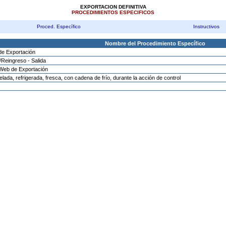
EXPORTACION DEFINITIVA
PROCEDIMIENTOS ESPECIFICOS
Proced. Específico
Instructivos
Nombre del Procedimiento Específico
de Exportación
Reingreso - Salida
 Web de Exportación
lada, refrigerada, fresca, con cadena de frío, durante la acción de control