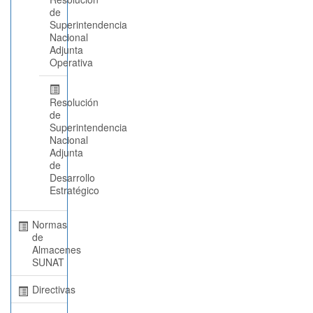
de
Superintendencia
Nacional
Adjunta
Operativa
Resolución
de
Superintendencia
Nacional
Adjunta
de
Desarrollo
Estratégico
Normas
de
Almacenes
SUNAT
Directivas