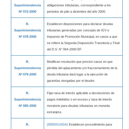
Superintendencia
obligaciones tributarias, correspondiente a los
Nº 072-2000
periodos de julio a diciembre del año 2000.
R.
Establecen disposiciones para declarar deudas
Superintendencia
tributarias generadas por concepto de IGV e
Nº 078-2000
Impuesto de Promoción Municipal, en casos a que
se refiere la Segunda Dsiposición Transitoria y Final
del D.S. N° 064-2000-EF.
R.
Modifican resolución que precisó casos en que
Superintendencia
pérdida del aplazamiento y/o fraccionamiento de la
Nº 079-2000
deuda tributaria dará lugar a la ejecución de
garantías otorgadas por el deudor.
R.
Fijan tasa de interés aplicable a devoluciones de
Superintendencia
pagos indebidos o en exceso y tasa de interés
Nº 085-2000
moratorio para deudas tributarias en moneda
extranjera.
R.
(DEROGADA)
Establecen procedimiento para