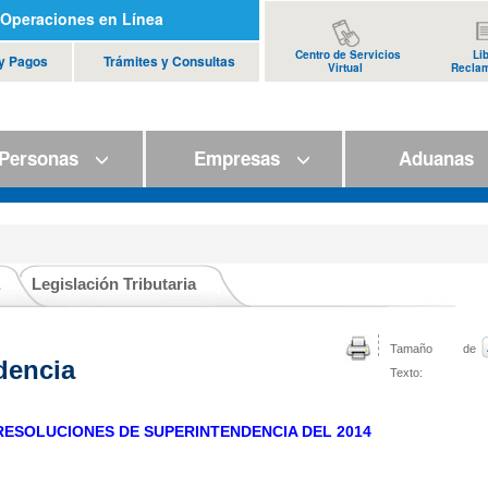
Operaciones en Línea
Centro de Servicios
Li
 y Pagos
Trámites y Consultas
Virtual
Recla
ersonas
Empresas
Aduana
Legislación Tributaria
Tamaño de
dencia
Texto:
RESOLUCIONES DE SUPERINTENDENCIA DEL 2014