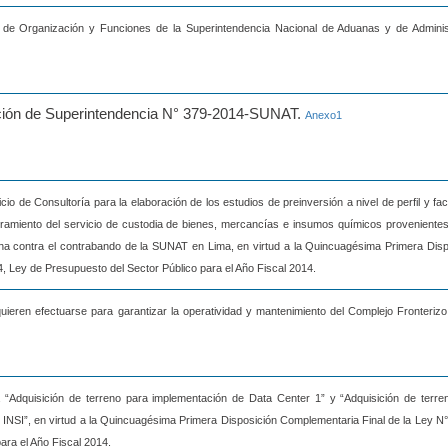
 de Organización y Funciones de la Superintendencia Nacional de Aduanas y de Adminis
ución de Superintendencia N° 379-2014-SUNAT.
Anexo1
cio de Consultoría para la elaboración de los estudios de preinversión a nivel de perfil y fact
oramiento del servicio de custodia de bienes, mercancías e insumos químicos provenientes
ucha contra el contrabando de la SUNAT en Lima, en virtud a la Quincuagésima Primera Disp
, Ley de Presupuesto del Sector Público para el Año Fiscal 2014.
eren efectuarse para garantizar la operatividad y mantenimiento del Complejo Fronterizo
a “Adquisición de terreno para implementación de Data Center 1” y “Adquisición de terre
INSI”, en virtud a la Quincuagésima Primera Disposición Complementaria Final de la Ley N°
ara el Año Fiscal 2014.