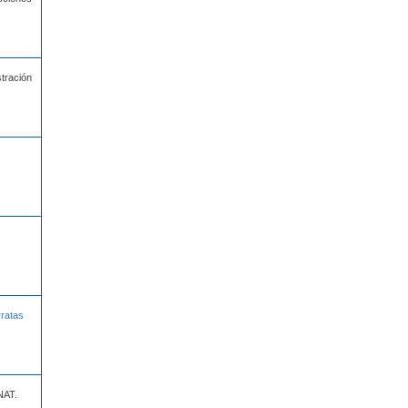
tración
rratas
NAT.