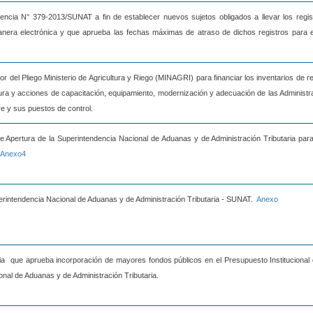
encia N° 379-2013/SUNAT a fin de establecer nuevos sujetos obligados a llevar los regis
era electrónica y que aprueba las fechas máximas de atraso de dichos registros para e
avor del Pliego Ministerio de Agricultura y Riego (MINAGRI) para financiar los inventarios de 
tura y acciones de capacitación, equipamiento, modernización y adecuación de las Administ
e y sus puestos de control.
de Apertura de la Superintendencia Nacional de Aduanas y de Administración Tributaria para
Anexo4
uperintendencia Nacional de Aduanas y de Administración Tributaria - SUNAT.
Anexo
ia que aprueba incorporación de mayores fondos públicos en el Presupuesto Institucional 
onal de Aduanas y de Administración Tributaria.