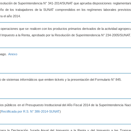
Resolución de Superintendencia N° 341-2014/SUNAT que aprueba disposiciones reglamentari
peño de los trabajadores de la SUNAT comprendidos en los regímenes laborales previstos
ra el año 2014.
s operaciones que se realicen con los productos primarios derivados de la actividad agropec
del Impuesto a la Renta, aprobado por la Resolución de Superintendencia N° 234-2005/SUNAT.
 pago.
Anexo
 de sistemas informáticos que emiten tickets y la presentación del Formulario N° 845.
s públicos en el Presupuesto Institucional del Año Fiscal 2014 de la Superintendencia Naci
(
Rectificada por R.S. N° 386-2014-SUNAT
)
 para la Declaración Jurada Anual del Impuesto a la Renta y del Impuesto a las Transa