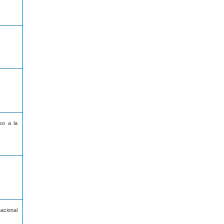
so a la
acional