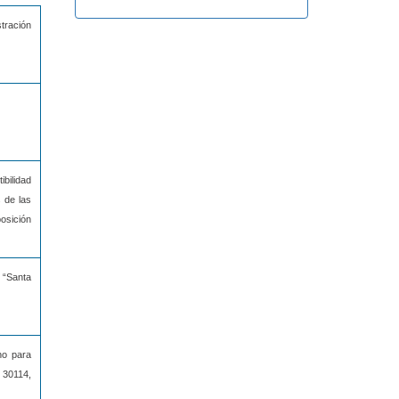
tración
ibilidad
 de las
osición
 “Santa
no para
 30114,