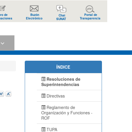
bro de
Buzón
Portal de
Chat
maciones
Electrónico
Transparencia
SUNAT
s
ÍNDICE
Resoluciones de
Superintendencias
Directivas
Reglamento de
Organización y Funciones -
ROF
TUPA