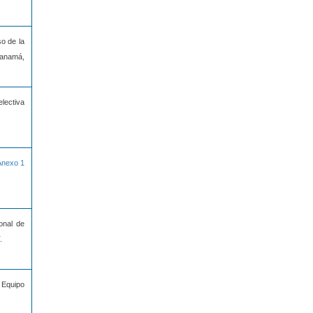
so de la
Panamá,
lectiva
Anexo 1
onal de
.
 Equipo