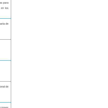
as para
 en los
uaria de
onal de
cciones