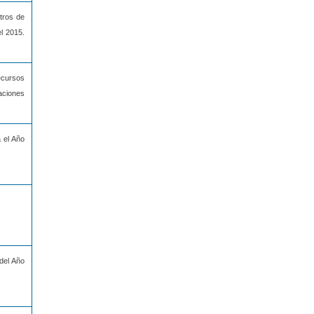
tros de
l 2015.
recursos
raciones
 el Año
del Año