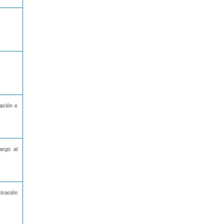
eación e
argo al
tración