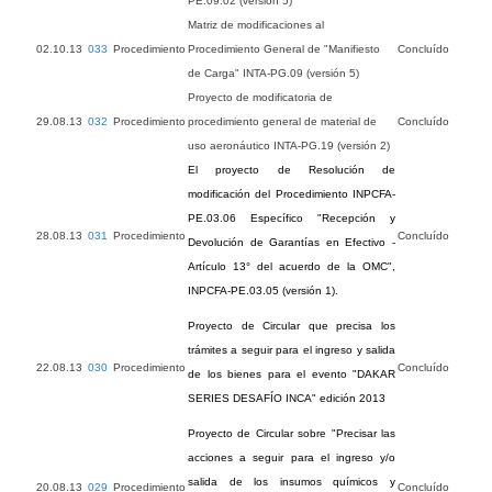
PE.09.02 (versión 5)
Matriz de modificaciones al
02.10.13
033
Procedimiento
Procedimiento General de "Manifiesto
Concluído
de Carga" INTA-PG.09 (versión 5)
Proyecto de modificatoria de
29.08.13
032
Procedimiento
procedimiento general de material de
Concluído
uso aeronáutico INTA-PG.19 (versión 2)
El proyecto de Resolución de
modificación del Procedimiento INPCFA-
PE.03.06 Específico "Recepción y
28.08.13
031
Procedimiento
Concluído
Devolución de Garantías en Efectivo -
Artículo 13° del acuerdo de la OMC",
INPCFA-PE.03.05 (versión 1).
Proyecto de Circular que precisa los
trámites a seguir para el ingreso y salida
22.08.13
030
Procedimiento
Concluído
de los bienes para el evento "DAKAR
SERIES DESAFÍO INCA" edición 2013
Proyecto de Circular sobre "Precisar las
acciones a seguir para el ingreso y/o
salida de los insumos químicos y
20.08.13
029
Procedimiento
Concluído