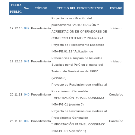
FECHA
Nro.
CÓDIGO
TITULO DEL PROCEDIMIENTO
ESTADO
PUBLIC.
Proyecto de modificación del
procedimiento "AUTORIZACIÓN Y
17.12.13
042
Procedimiento
Iniciado
ACREDITACIÓN DE OPERADORES DE
COMERCIO EXTERIOR" INTA-PG.24
Proyecto de Procedimiento Especifico
INTA-PE.01.12 "Aplicación de
Preferencias al Amparo de Acuerdos
12.12.13
041
Procedimiento
Iniciado
Suscritos por el Perú en el marco del
Tratado de Montevideo de 1980"
(Versión 3).
Proyecto de Resolución que modifica al
Procedimiento General de
25.11.13
040
Procedimiento
Concluído
"IMPORTACIÓN PARA EL CONSUMO"
INTA-PG.01 (versión 6)
Proyecto de Resolución que modifica al
Procedimiento General de
25.11.13
039
Procedimiento
Concluído
"IMPORTACIÓN PARA EL CONSUMO"
INTA-PG.01 A (versión 1)