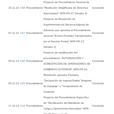
Proyecto de Procedimiento General de
15.11.13
038
Procedimiento
"Restitución Simplificada de Derechos
Concluído
Arancelarios" INTA-PG.07 (Versión 4)
Proyecto de Resolución de
Superintendencia Nacional Adjunta de
Aduanas que aprueba el Procedimiento
07.11.13
037
Procedimiento
Concluído
General "Envíos Postales Transportados
por el Servicio Postal" INTA-PG.13
(Versión 2)
Proyecto de modificación del
procedimiento "AUTORIZACIÓN Y
05.11.13
036
Procedimiento
Concluído
ACREDITACIÓN DE OPERADORES DE
COMERCIO EXTERIOR" INTA-PG.24.
Resolución aprueba Formatos
"Declaración de Ingreso/Salida Temporal
05.11.13
035
Procedimiento
Concluído
de Equipaje" y "Comprobante de
Custodia"
Proyecto del Procedimiento Específico
de "Rectificación del Manifiesto de
17.10.13
034
Procedimiento
Concluído
Carga y Operaciones Asociadas" INTA-