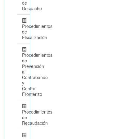
de
Despacho
Procedimientos
de
Fiscalización
Procedimientos
de
Prevención
al
Contrabando
y
Control
Fronterizo
Procedimientos
de
Recaudación