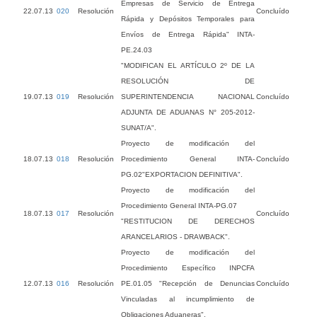
Empresas de Servicio de Entrega
22.07.13
020
Resolución
Concluído
Rápida y Depósitos Temporales para
Envíos de Entrega Rápida" INTA-
PE.24.03
"MODIFICAN EL ARTÍCULO 2º DE LA
RESOLUCIÓN DE
19.07.13
019
Resolución
SUPERINTENDENCIA NACIONAL
Concluído
ADJUNTA DE ADUANAS N° 205-2012-
SUNAT/A".
Proyecto de modificación del
18.07.13
018
Resolución
Procedimiento General INTA-
Concluído
PG.02"EXPORTACION DEFINITIVA".
Proyecto de modificación del
Procedimiento General INTA-PG.07
18.07.13
017
Resolución
Concluído
"RESTITUCION DE DERECHOS
ARANCELARIOS - DRAWBACK".
Proyecto de modificación del
Procedimiento Específico INPCFA
12.07.13
016
Resolución
PE.01.05 "Recepción de Denuncias
Concluído
Vinculadas al incumplimiento de
Obligaciones Aduaneras".