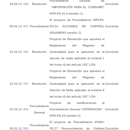
Procedimiento General de
16.04.13
008
Resolución
Concluído
"IMPORTACIÓN PARA EL CONSUMO"
INTA-PG.01 A (versión 1)
El proyecto de Procedimiento INPCFA-
05.04.13
007
Procedimiento
PG.01 ACCIONES DE CONTROL
Concluído
ADUANERO (versión 1)
Proyecto de Resolución que aprueba el
Reglamento del Régimen de
22.03.13
006
Resolución
Gradualidad para la aplicación de la
Concluído
sanción de multa aplicable al numeral 1
del inciso d) del artículo 192° LGA.
Proyecto de Resolución que aprueba el
Reglamento del Régimen de
22.03.13
005
Resolución
Gradualidad para la aplicación de la
Concluído
Sanción de Multa aplicable al numeral 6
del inciso d) del artículo 192° LGA.
Proyecto de modificaciones al
Procedimiento
22.03.13
004
Procedimiento General "ZOFRATACNA"
Concluído
General
INTA-PG.23 (versión 2)
El proyecto de Procedimiento IFGRA-
Procedimiento
30.01.13
003
PE.27 Reconocimiento de Créditos
Concluído