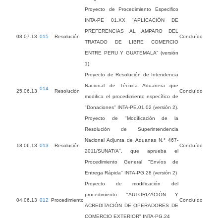
Proyecto de Procedimiento Especifico
INTA-PE 01.XX "APLICACIÓN DE
PREFERENCIAS AL AMPARO DEL
08.07.13
015
Resolución
Concluído
TRATADO DE LIBRE COMERCIO
ENTRE PERU Y GUATEMALA" (versión
1).
Proyecto de Resolución de Intendencia
Nacional de Técnica Aduanera que
014
25.06.13
Resolución
Concluído
modifica el procedimiento específico de
"Donaciones" INTA-PE.01.02 (versión 2).
Proyecto de "Modificación de la
Resolución de Superintendencia
Nacional Adjunta de Aduanas N.° 467-
18.06.13
013
Resolución
Concluído
2011/SUNAT/A", que aprueba el
Procedimiento General "Envíos de
Entrega Rápida" INTA-PG.28 (versión 2)
Proyecto de modificación del
procedimiento "AUTORIZACIÓN Y
04.06.13
012
Procedimiento
Concluído
ACREDITACIÓN DE OPERADORES DE
COMERCIO EXTERIOR" INTA-PG.24