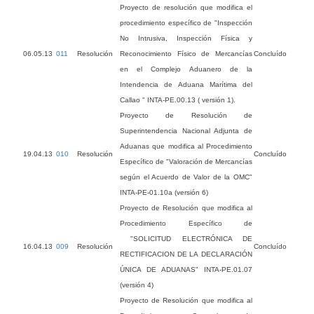
Proyecto de resolución que modifica el
procedimiento específico de "Inspección
No Intrusiva, Inspección Física y
06.05.13
011
Resolución
Reconocimiento Físico de Mercancías
Concluído
en el Complejo Aduanero de la
Intendencia de Aduana Marítima del
Callao " INTA-PE.00.13 ( versión 1).
Proyecto de Resolución de
Superintendencia Nacional Adjunta de
Aduanas que modifica al Procedimiento
19.04.13
010
Resolución
Concluído
Específico de "Valoración de Mercancías
según el Acuerdo de Valor de la OMC"
INTA-PE-01.10a (versión 6)
Proyecto de Resolución que modifica al
Procedimiento Específico de
"SOLICITUD ELECTRÓNICA DE
16.04.13
009
Resolución
Concluído
RECTIFICACION DE LA DECLARACIÓN
ÚNICA DE ADUANAS" INTA-PE.01.07
(versión 4)
Proyecto de Resolución que modifica al