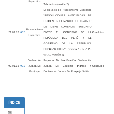
Especifico
Tributarios (versión 2)
El proyecto de Procedimiento Especifico
"RESOLUCIONES ANTICIPADAS DE
ORIGEN EN EL MARCO DEL TRATADO
DE LIBRE COMERCIO SUSCRITO
Procedimiento
21.01.13
002
ENTRE EL GOBIERNO DE LA
Concluído
Especifico
REPÚBLICA DEL PERÚ Y EL
GOBIERNO DE LA REPÚBLICA
POPULAR CHINA" (versión 1) INTA-PE
00.XX (versión 1).
Declaración
Proyecto De Modificación Declaración
03.01.13
001
Jurada De
Jurada De Equipaje Ingreso Y
Concluído
Equipaje
Declaración Jurada De Equipaje Salida
ÍNDICE