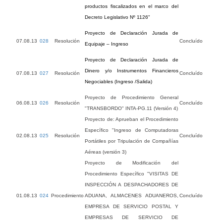
productos fiscalizados en el marco del
Decreto Legislativo Nº 1126"
Proyecto de Declaración Jurada de
07.08.13
028
Resolución
Concluído
Equipaje – Ingreso
Proyecto de Declaración Jurada de
Dinero y/o Instrumentos Financieros
07.08.13
027
Resolución
Concluído
Negociables (Ingreso /Salida)
Proyecto de Procedimiento General
06.08.13
026
Resolución
Concluído
"TRANSBORDO" INTA-PG.11 (Versión 4)
Proyecto de: Aprueban el Procedimiento
Específico "Ingreso de Computadoras
02.08.13
025
Resolución
Concluído
Portátiles por Tripulación de Compañías
Aéreas (versión 3)
Proyecto de Modificación del
Procedimiento Específico "VISITAS DE
INSPECCIÓN A DESPACHADORES DE
01.08.13
024
Procedimiento
ADUANA, ALMACENES ADUANEROS,
Concluído
EMPRESA DE SERVICIO POSTAL Y
EMPRESAS DE SERVICIO DE