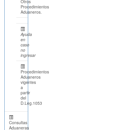
Otros
Procedimientos
Aduaneros.
Ayuda
en
caso
no
ingresar
Procedimientos
Aduaneros
vigentes
a
partir
del
D.Leg.1053
Consultas
Aduaneras