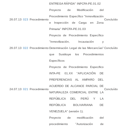
ENTREGA RÁPIDA" INPCFA-PE.01.02
Proyecto de Modificación del
Procedimiento Específico "Inmovilización
26.07.13
023
Procedimiento
Concluído
e Inspección de Carga en Zona
Primaria" INPCFA-PE.01.03
Proyecto de Procedimiento Específico
"Inmovilización, Incautación y
26.07.13
022
Procedimiento
Determinación Legal de las Mercancías"
Concluído
que Sustituye los Procedimientos
Específicos
Proyecto de Procedimiento Especifico
INTA-PE 01.XX "APLICACIÓN DE
PREFERENCIAS AL AMPARO DEL
ACUERDO DE ALCANCE PARCIAL DE
24.07.13
021
Procedimiento
Concluído
NATURALEZA COMERCIAL ENTRE LA
REPÚBLICA DEL PERÚ Y LA
REPÚBLICA BOLIVARIANA DE
VENEZUELA" (versión 1).
Proyecto de modificación del
procedimiento "Autorización de