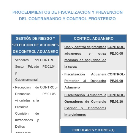
PROCEDIMIENTOS DE FISCALIZACIÓN
Y PREVENCION
DEL CONTRABANDO Y CONTROL FRONTERIZO
GESTIÓN DE RIESGO Y
CONTROL ADUANERO
SELECCIÓN DE
ACCIONES
-
Uso y control de precintos
CONTROL-
DE CONTROL
ADUANERO
aduaneros y otras
PE.00.08
-
Veedores del
CONTROL
-
medidas de seguridad de
Sector Privado
PE.01.04
la carga
y
-
Fiscalización Aduanera
CONTROL-
Gubernamental
Posterior al Despacho
PE.01.09
-
Recepción de
CONTROL
-
Aduanero
Denuncias
PE.01.05
-
Fiscalización Aduanera a
CONTROL-
vinculadas a la
Operadores de Comercio
PE.01.10
Presunta
Exterior y Operadores
Comisión de
Intervinientes
Infracciones y
Delitos
CIRCULARES Y OTROS (1)
Aduaneros