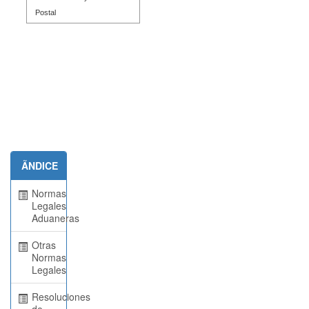
Postal
ÃNDICE
Normas
Legales
Aduaneras
Otras
Normas
Legales
Resoluciones
de