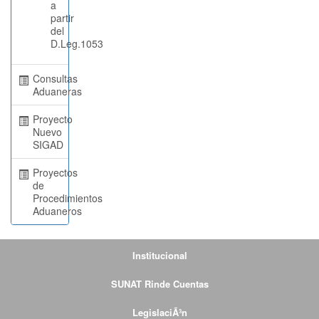
a
partir
del
D.Leg.1053
Consultas
Aduaneras
Proyecto
Nuevo
SIGAD
Proyectos
de
Procedimientos
Aduaneros
Institucional
SUNAT Rinde Cuentas
LegislaciÃ³n