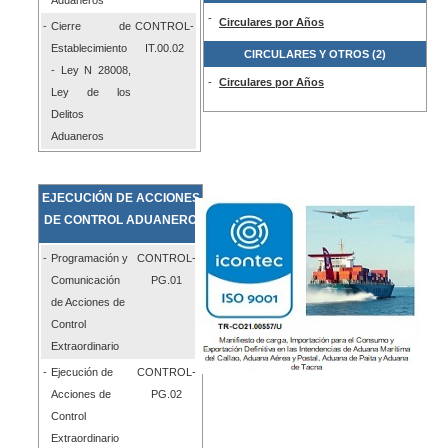
-
Circulares por Años
-
Cierre de
CONTROL-
Establecimiento
IT.00.02
CIRCULARES Y OTROS (
2
)
- Ley N 28008,
-
Circulares por Años
Ley de los
Delitos
Aduaneros
EJECUCIÓN DE ACCIONES
DE CONTROL ADUANERO
-
Programación y
CONTROL-
Comunicación
P
G
.0
1
de Acciones de
Control
Extraordinario
-
Ejecución
d
e
CONTROL-
Acciones
d
e
P
G
.0
2
Control
Extraordinario