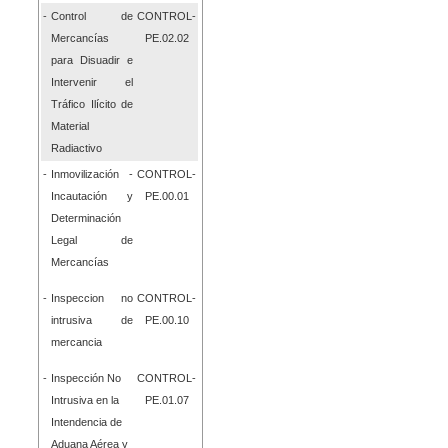
-
Control
d
e
CONTR
OL-
Mercancías
PE.02.02
p
ara Disuadi
r e
I
ntervenir
e
l
Tráfico Ilícito
d
e
Material
Radiactivo
-
Inmovilización -
CONTROL-
Incautación y
PE.00.01
Determinación
Legal de
Mercancías
-
In
speccion no
CONTROL-
intrusiva
de
PE.00.
10
mercancia
-
In
spec
c
ión No
CONTROL-
Intrusiva en la
PE.01.07
Intendencia de
Aduana Aérea y