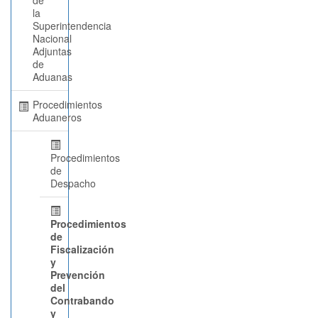
la
Superintendencia
Nacional
Adjuntas
de
Aduanas
Procedimientos
Aduaneros
Procedimientos
de
Despacho
Procedimientos
de
Fiscalización
y
Prevención
del
Contrabando
y