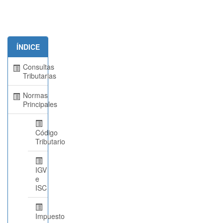
ÍNDICE
Consultas
Tributarias
Normas
Principales
Código
Tributario
IGV
e
ISC
Impuesto