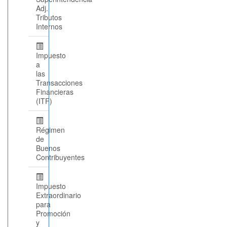
Adj.
Tributos
Internos
Impuesto
a
las
Transacciones
Financieras
(ITF)
Régimen
de
Buenos
Contribuyentes
Impuesto
Extraordinario
para
Promoción
y