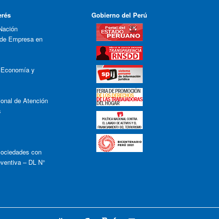
erés
Gobierno del Perú
Nación
 de Empresa en
e Economía y
onal de Atención
s
ociedades con
eventiva – DL N°