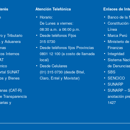
terés
Atención Telefónica
Enlaces de Int
o
Horario:
Banco de la 
De Lunes a viernes:
Constitución
08:30 a.m. a 06:00 p.m.
Línea
o y Tributario
Desde teléfonos Fijos
Marca Perú
ia y Aduanera
315 0730
Ministerio d
anas
Desde teléfonos fijos Provincias
Finanzas
tos Internos
0801 12 100 (a costo de llamada
Integridad
AT
local)
Sistema Naci
nico
Desde Celulares
de Denuncia
rtal SUNAT
(01) 315 0730 (desde Bitel,
SBS
os y Bienes
Claro, Entel y Movistar)
SENCICO
SUNARP
anas (CAT-R)
SUNARP – S
re Transparencia
anotación pr
arias y
1427