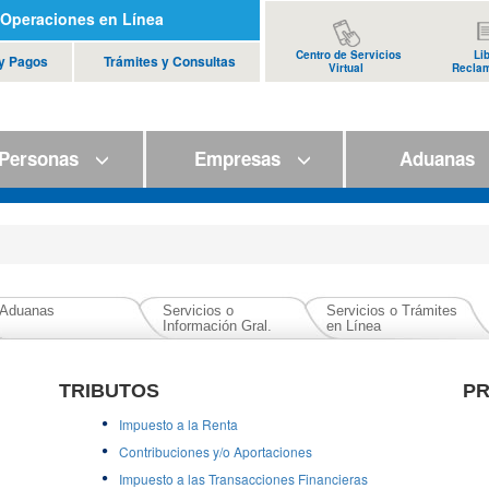
Operaciones en Línea
Centro de Servicios
Li
 y Pagos
Trámites y Consultas
Virtual
Recla
ersonas
Empresas
Aduana
Aduanas
Servicios o
Servicios o Trámites
Información Gral.
en Línea
TRIBUTOS
PR
Impuesto a la Renta
Contribuciones y/o Aportaciones
Impuesto a las Transacciones Financieras