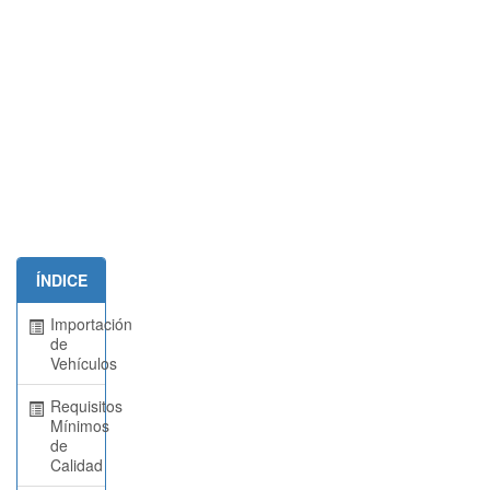
ÍNDICE
Importación
de
Vehículos
Requisitos
Mínimos
de
Calidad