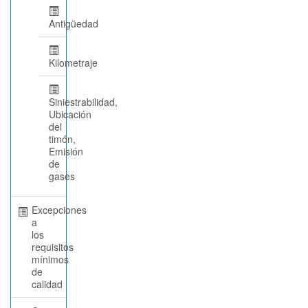
Antigüedad
Kilometraje
Siniestrabilidad,
Ubicación
del
timón,
Emisión
de
gases
Excepciones
a
los
requisitos
mínimos
de
calidad