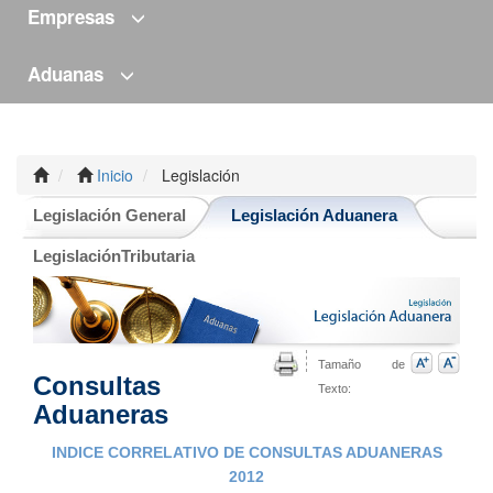
Empresas
Aduanas
Inicio
Legislación
Legislación General
Legislación Aduanera
LegislaciónTributaria
Tamaño de
Consultas
Texto:
Aduaneras
INDICE CORRELATIVO DE CONSULTAS ADUANERAS
2012