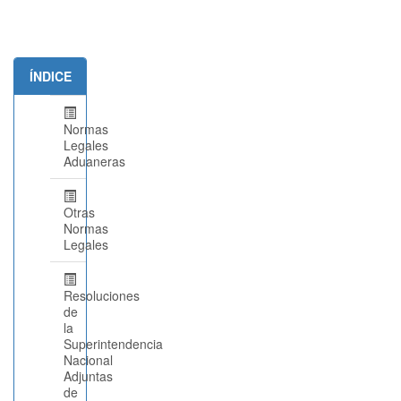
ÍNDICE
Normas
Legales
Aduaneras
Otras
Normas
Legales
Resoluciones
de
la
Superintendencia
Nacional
Adjuntas
de