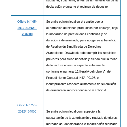
subsanar, solamente, antes de la numeración de la
declaración o durante el régimen de depósito
Oficio N.° 05-
Se emite opinión legal en el sentido que la
2012-SUNAT-
exportación de bienes producidos por encargo, bajo
2B4000
la modalidad de prestaciones continuas y de
duración indeterminada, para acogerse al beneficio
de Restitución Simplificada de Derechos
Arancelarios-Drawback debe cumplir los requisitos
previstos para dicho beneficio y siendo que la fecha
de la factura no es un aspecto subsanable,
conforme el numeral 12 literal A del rubro VII del
Procedimiento General INTA-PG.07, el
incumplimiento respecto al momento de su emisión
determinará la improcedencia de la solicitud.
Oficio N.° 27 –
2012/4B4000
Se emite opinión legal con respecto a la
subsanación de la autorización y rotulado de ciertas
mercancías, considerando la modificación realizada