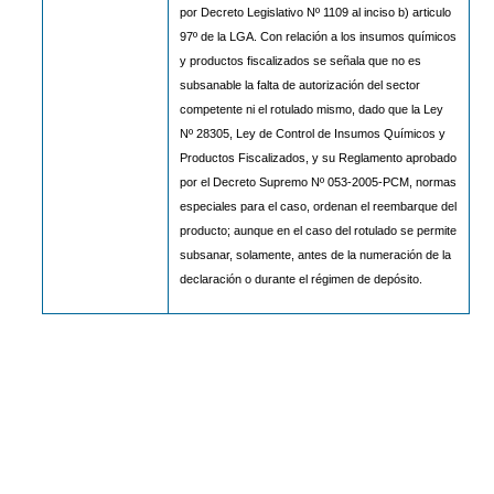
por Decreto Legislativo Nº 1109 al inciso b) articulo
97º de la LGA. Con relación a los insumos químicos
y productos fiscalizados se señala que no es
subsanable la falta de autorización del sector
competente ni el rotulado mismo, dado que la Ley
Nº 28305, Ley de Control de Insumos Químicos y
Productos Fiscalizados, y su Reglamento aprobado
por el Decreto Supremo Nº 053-2005-PCM, normas
especiales para el caso, ordenan el reembarque del
producto; aunque en el caso del rotulado se permite
subsanar, solamente, antes de la numeración de la
declaración o durante el régimen de depósito.