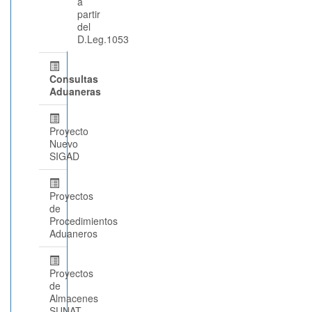
a
partir
del
D.Leg.1053
Consultas
Aduaneras
Proyecto
Nuevo
SIGAD
Proyectos
de
Procedimientos
Aduaneros
Proyectos
de
Almacenes
SUNAT