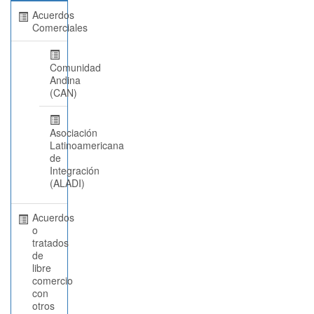
Acuerdos
Comerciales
Comunidad
Andina
(CAN)
Asociación
Latinoamericana
de
Integración
(ALADI)
Acuerdos
o
tratados
de
libre
comercio
con
otros