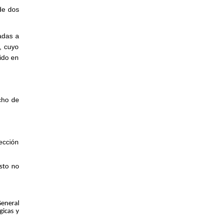
de dos
adas a
, cuyo
ido en
cho de
ección
Esto no
General
gicas y