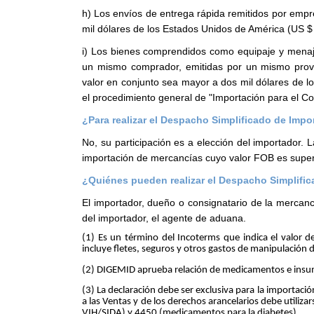
h) Los envíos de entrega rápida remitidos por empre
mil dólares de los Estados Unidos de América (US $
i) Los bienes comprendidos como equipaje y menaj
un mismo comprador, emitidas por un mismo prove
valor en conjunto sea mayor a dos mil dólares de l
el procedimiento general de "Importación para el C
¿Para realizar el Despacho Simplificado de Imp
No, su participación es a elección del importador.
importación de mercancías cuyo valor FOB es superi
¿Quiénes pueden realizar el Despacho Simplifi
El importador, dueño o consignatario de la mercancí
del importador, el agente de aduana.
(1) Es un término del Incoterms que indica el valor d
incluye fletes, seguros y otros gastos de manipulació
(2) DIGEMID aprueba relación de medicamentos e insum
(3) La declaración debe ser exclusiva para la importaci
a las Ventas y de los derechos arancelarios debe utili
VIH/SIDA) y 4450 (medicamentos para la diabetes).