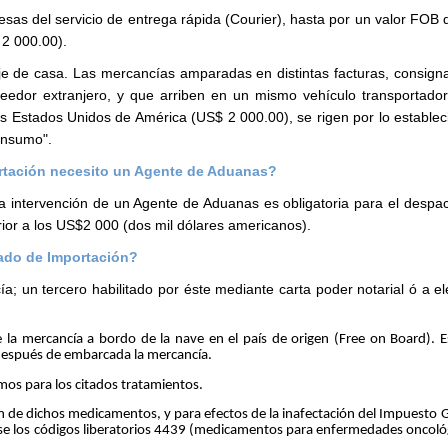
sas del servicio de entrega rápida (Courier), hasta por un valor FOB 
 2 000.00).
e de casa. Las mercancías amparadas en distintas facturas, consign
edor extranjero, y que arriben en un mismo vehículo transportador
os Estados Unidos de América (US$ 2 000.00), se rigen por lo establec
onsumo".
ortación necesito un Agente de Aduanas?
 La intervención de un Agente de Aduanas es obligatoria para el despa
or a los US$2 000 (dos mil dólares americanos).
cado de Importación?
a; un tercero habilitado por éste mediante carta poder notarial ó a el
e la mercancía a bordo de la nave en el país de origen (Free on Board). 
n después de embarcada la mercancía.
os para los citados tratamientos.
ón de dichos medicamentos, y para efectos de la inafectación del Impuesto 
zarse los códigos liberatorios 4439 (medicamentos para enfermedades oncoló