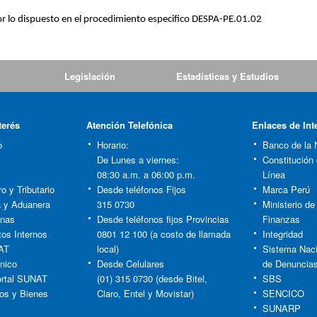
or lo dispuesto en el procedimiento especifico DESPA-PE.01.02
Legislación
Estadísticas y Estudios
terés
Atención Telefónica
Enlaces de Int
o
Horario:
Banco de la 
De Lunes a viernes:
Constitución
08:30 a.m. a 06:00 p.m.
Línea
o y Tributario
Desde teléfonos Fijos
Marca Perú
ia y Aduanera
315 0730
Ministerio d
anas
Desde teléfonos fijos Provincias
Finanzas
tos Internos
0801 12 100 (a costo de llamada
Integridad
AT
local)
Sistema Naci
nico
Desde Celulares
de Denuncia
rtal SUNAT
(01) 315 0730 (desde Bitel,
SBS
os y Bienes
Claro, Entel y Movistar)
SENCICO
SUNARP