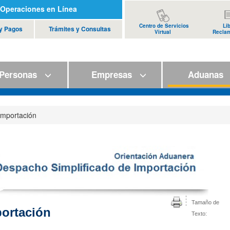
Operaciones en Línea
Centro de Servicios
Li
 y Pagos
Trámites y Consultas
Virtual
Recla
ersonas
Empresas
Aduana
Importación
Tamaño de
portación
Texto: