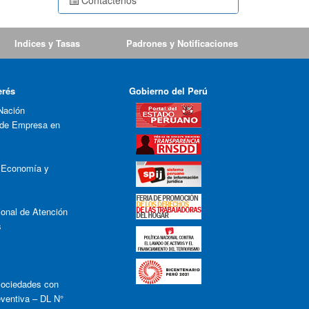
Contáctenos
Indices y Tasas
Padrones y Notificaciones
erés
Gobierno del Perú
Nación
 de Empresa en
e Economía y
onal de Atención
s
ociedades con
eventiva – DL N°