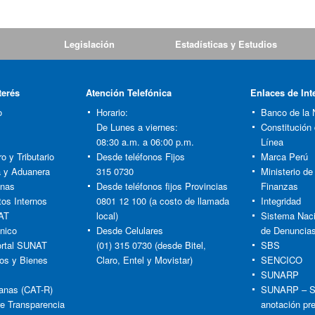
Legislación
Estadísticas y Estudios
terés
Atención Telefónica
Enlaces de Int
o
Horario:
Banco de la 
De Lunes a viernes:
Constitución
08:30 a.m. a 06:00 p.m.
Línea
o y Tributario
Desde teléfonos Fijos
Marca Perú
ia y Aduanera
315 0730
Ministerio d
anas
Desde teléfonos fijos Provincias
Finanzas
tos Internos
0801 12 100 (a costo de llamada
Integridad
AT
local)
Sistema Naci
nico
Desde Celulares
de Denuncia
rtal SUNAT
(01) 315 0730 (desde Bitel,
SBS
os y Bienes
Claro, Entel y Movistar)
SENCICO
SUNARP
anas (CAT-R)
SUNARP – S
re Transparencia
anotación pr