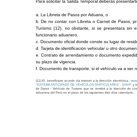
Para solicitar la Salida Temporal deberás presentart
a. La Libreta de Pasos por Aduana, o
b. De no contar con Libreta o Carnet de Pasos, pr
Turismo (12); no obstante, si se presentara sin 
funcionario aduanero.
c. Documento oficial donde conste su lugar de reside
d. Tarjeta de identificación vehicular u otro docume
e. Contrato de arrendamiento o documento expedido 
su plazo de vigencia.
f. Documento de transporte, si el vehículo va a ser 
(12)
El beneficiario accede vía internet a la dirección electrónica:
www
“SISTEMA ANTICIPADO DE VEHÍCULOS PARTICULARES” - SIAVP
, y 
de Datos - Vehículo de Turismo que se remitirá a la dirección de cor
aduanera del Perú en el plazo de los siguientes diez días calendario.