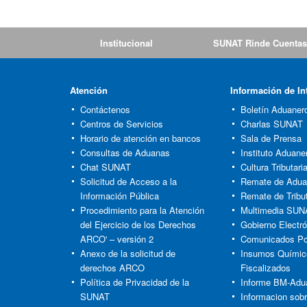
Institucional
SUNAT Rinde Cuentas
Atención
Información de In
Contáctenos
Boletín Aduaner
Centros de Servicios
Charlas SUNAT
Horario de atención en bancos
Sala de Prensa
Consultas de Aduanas
Instituto Aduaner
Chat SUNAT
Cultura Tributar
Solicitud de Acceso a la
Remate de Adu
Información Pública
Remate de Tribu
Procedimiento para la Atención
Multimedia SUN
del Ejercicio de los Derechos
Gobierno Electró
ARCO' – versión 2
Comunicados Po
Anexo de la solicitud de
Insumos Químic
derechos ARCO
Fiscalizados
Política de Privacidad de la
Informe BM-Adu
SUNAT
Informacion sob