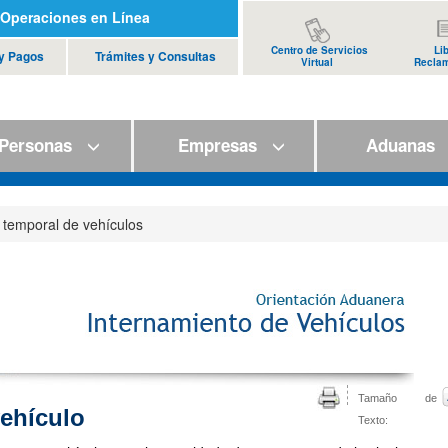
Operaciones en Línea
Centro de Servicios
Li
 y Pagos
Trámites y Consultas
Virtual
Recla
ersonas
Empresas
Aduana
 temporal de vehículos
Tamaño de
vehículo
Texto: