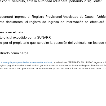
e con tu vehículo, ante la autoridad aduanera, portando lo siguiente:
esentará impreso el Registro Provisional Anticipado de Datos - Vehíc
este documento, el registro de ingreso de información se efectuará 
ncia en el país.
nto oficial expedido por la SUNARP.
por el propietario que acredite la posesión del vehículo, en los que 
retirado como carga.
.sunat.gob.pe/operatividadaduanera/index.html
, y selecciona “TRABAJO EN LÍNEA”, ingresa a l
registra y graba los datos solicitados, generándose un documento llamado Registro Provisional A
reo electrónica que proporcione el beneficiario, y que se anulará de no presentarse ante la a