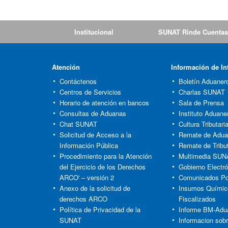
Institucional
SUNAT Rinde Cuentas
Atención
Información de In
Contáctenos
Boletín Aduaner
Centros de Servicios
Charlas SUNAT
Horario de atención en bancos
Sala de Prensa
Consultas de Aduanas
Instituto Aduaner
Chat SUNAT
Cultura Tributar
Solicitud de Acceso a la
Remate de Adu
Información Pública
Remate de Tribu
Procedimiento para la Atención
Multimedia SUN
del Ejercicio de los Derechos
Gobierno Electró
ARCO' – versión 2
Comunicados Po
Anexo de la solicitud de
Insumos Químic
derechos ARCO
Fiscalizados
Política de Privacidad de la
Informe BM-Adu
SUNAT
Informacion sob