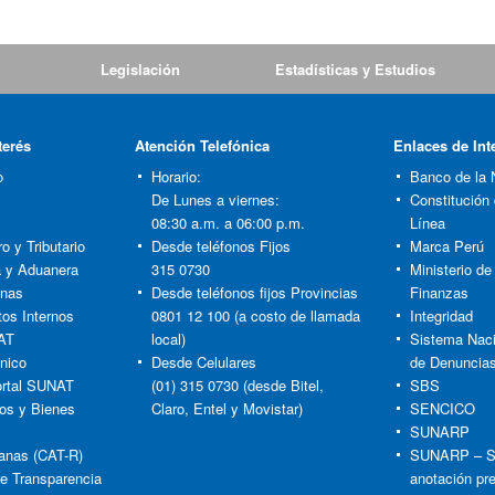
Legislación
Estadísticas y Estudios
terés
Atención Telefónica
Enlaces de Int
o
Horario:
Banco de la 
De Lunes a viernes:
Constitución
08:30 a.m. a 06:00 p.m.
Línea
o y Tributario
Desde teléfonos Fijos
Marca Perú
ia y Aduanera
315 0730
Ministerio d
anas
Desde teléfonos fijos Provincias
Finanzas
tos Internos
0801 12 100 (a costo de llamada
Integridad
AT
local)
Sistema Naci
nico
Desde Celulares
de Denuncia
rtal SUNAT
(01) 315 0730 (desde Bitel,
SBS
os y Bienes
Claro, Entel y Movistar)
SENCICO
SUNARP
anas (CAT-R)
SUNARP – S
re Transparencia
anotación pr