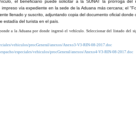
hículo, el beneficiario puede solicitar a la SUNAT la prórroga del
o impreso vía expediente en la sede de la Aduana más cercana; el "F
ente llenado y suscrito, adjuntando copia del documento oficial donde 
 estadía del turista en el país.
sponde a la Aduana por donde ingresó el vehículo. Seleccionar del listado del si
peciales/vehiculos/procGeneral/anexos/Anexo3-V3-RIN-08-2017.doc
/despacho/especiales/vehiculos/procGeneral/anexos/Anexo4-V3-RIN-08-2017.doc