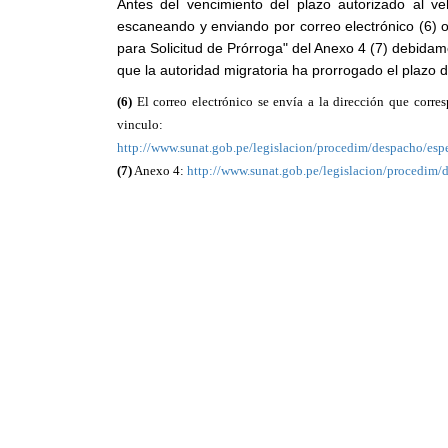
Antes del vencimiento del plazo autorizado al ve
escaneando y enviando por correo electrónico (6) 
para Solicitud de Prórroga" del Anexo 4 (7) debidam
que la autoridad migratoria ha prorrogado el plazo de
(6)
El correo electrónico se envía a la dirección que corre
vinculo:
http://www.sunat.gob.pe/legislacion/procedim/despacho/es
(7)
Anexo 4:
http://www.sunat.gob.pe/legislacion/procedim