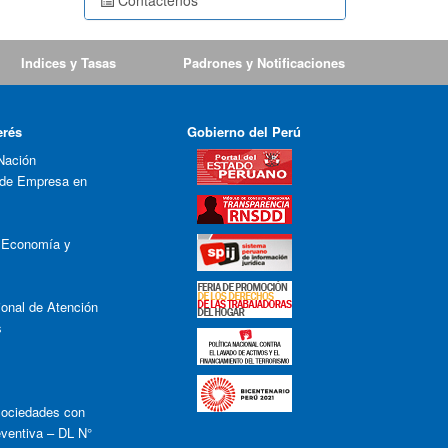
Contáctenos
Indices y Tasas
Padrones y Notificaciones
erés
Gobierno del Perú
Nación
 de Empresa en
e Economía y
onal de Atención
s
ociedades con
eventiva – DL N°