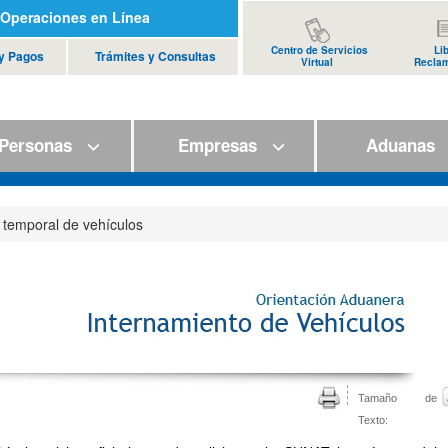
Operaciones en Línea
Centro de Servicios
Li
 y Pagos
Trámites y Consultas
Virtual
Recla
ersonas
Empresas
Aduana
 temporal de vehículos
Tamaño de
Texto: