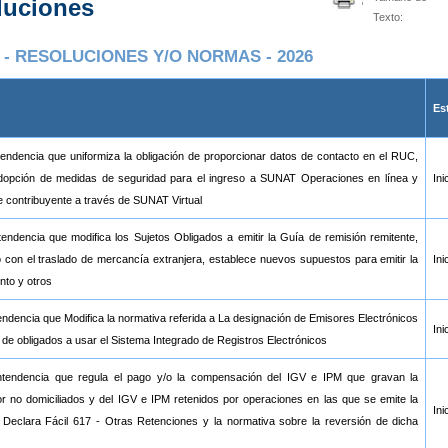
luciones
Texto:
- RESOLUCIONES Y/O NORMAS - 2026
Es
endencia que uniformiza la obligación de proporcionar datos de contacto en el RUC,
 adopción de medidas de seguridad para el ingreso a SUNAT Operaciones en línea y
Ini
 de contribuyente a través de SUNAT Virtual
ndencia que modifica los Sujetos Obligados a emitir la Guía de remisión remitente,
con el traslado de mercancía extranjera, establece nuevos supuestos para emitir la
Ini
nto y otros
ndencia que Modifica la normativa referida a La designación de Emisores Electrónicos
Ini
 de obligados a usar el Sistema Integrado de Registros Electrónicos
ntendencia que regula el pago y/o la compensación del IGV e IPM que gravan la
por no domiciliados y del IGV e IPM retenidos por operaciones en las que se emite la
Ini
l Declara Fácil 617 - Otras Retenciones y la normativa sobre la reversión de dicha