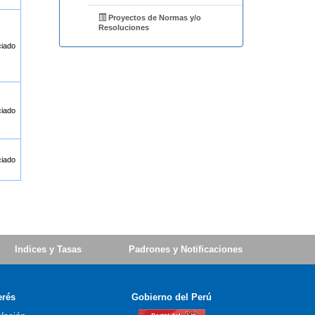
Proyectos de Normas y/o
Resoluciones
ciado
ciado
ciado
Indices y Tasas
Padrones y Notificaciones
erés
Gobierno del Perú