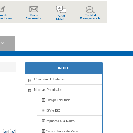
ro de
Buzón
Portal de
Chat
aciones
Electrónico
Transparencia
SUNAT
s
ÍNDICE
Consultas Tributarias
Normas Principales
Código Tributario
IGV e ISC
Impuesto a la Renta
Comprobante de Pago