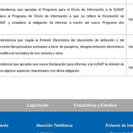
intendencia que aprueba el Programa para el Envío de Información a la SUNAT
za al Programa de Envío de Información a que se refiere la Resolución de
Ini
UNAT y establece la obligación de informar a través del nuevo Programa dos
ntendencia que regula la Emisión Electrónica del documento de atribución y del
rvicios Aeroportuarios prestados a favor de pasajeros, designa emisores electrónicos
Ini
modifica la normativa de ese sistema y otros
endencia que aprueba una nueva Declaración para informar a la sUNAT la emisión de
Ini
ica algunos aspectos relacionados con dicha obligación
Legislación
Estadísticas y Estudios
terés
Atención Telefónica
Enlaces de Int