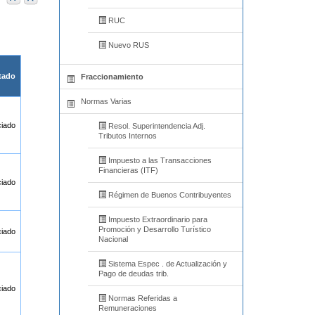
RUC
Nuevo RUS
tado
Fraccionamiento
Normas Varias
ciado
Resol. Superintendencia Adj.
Tributos Internos
Impuesto a las Transacciones
Financieras (ITF)
ciado
Régimen de Buenos Contribuyentes
Impuesto Extraordinario para
Promoción y Desarrollo Turístico
ciado
Nacional
Sistema Espec . de Actualización y
Pago de deudas trib.
ciado
Normas Referidas a
Remuneraciones