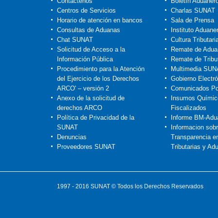
Contáctenos
Boletín Aduaner
Centros de Servicios
Charlas SUNAT
Horario de atención en bancos
Sala de Prensa
Consultas de Aduanas
Instituto Aduaner
Chat SUNAT
Cultura Tributar
Solicitud de Acceso a la
Remate de Adua
Información Pública
Remate de Tribu
Procedimiento para la Atención
Multimedia SUN
del Ejercicio de los Derechos
Gobierno Electró
ARCO' – versión 2
Comunicados Po
Anexo de la solicitud de
Insumos Químic
derechos ARCO
Fiscalizados
Política de Privacidad de la
Informe BM-Adu
SUNAT
Informacion sob
Denuncias
Transparencia e
Proveedores SUNAT
Tributarias y Ad
1997 - 2016 SUNAT © Todos los Derechos Reservados