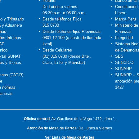
o
Horario:
Banco de la 
De Lunes a viernes:
Constitución
08:30 a.m. a 06:00 p.m.
Línea
o y Tributario
Desde teléfonos Fijos
Marca Perú
ia y Aduanera
315 0730
Ministerio d
nas
Desde teléfonos fijos Provincias
Finanzas
tos Internos
0801 12 100 (a costo de llamada
Integridad
AT
local)
Sistema Naci
nico
Desde Celulares
de Denuncia
rtal SUNAT
(01) 315 0730 (desde Bitel,
SBS
os y Bienes
Claro, Entel y Movistar)
SENCICO
SUNARP
anas (CAT-R)
SUNARP – S
re
anotación pr
n normas
1427
uaneras
Oficina central
: Av. Garcilaso de la Vega 1472, Lima 1
Atención de Mesa de Partes
: De Lunes a Viernes
Ver Lista de Mesa de Partes