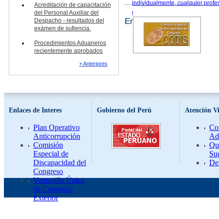
individualmente, cualquier profe
Acreditación de capacitación
oficio o arte.
del Personal Auxiliar del
Enlaces Relacionados >>
Despacho - resultados del
exámen de sufiencia.
Procedimientos Aduaneros
recientemente aprobados
+ Anteriores
Enlaces de Interes
Gobierno del Perú
Atención Vi
Plan Operativo
Co
Anticorrupción
Ad
Comisión
Qu
Especial de
Su
Discapacidad del
De
Congreso
Ventanilla Única
de Comercio
Exterior