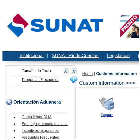
Institucional
|
SUNAT Rinde Cuentas
|
Legislación
|
Tamaño de Texto
Home
|
Customs information
Preguntas Frecuentes
Custom information >>>
Orientación Aduanera
Import
Como llenar DUA
Equipaje y menaje de casa
Incentivos migratorios
Preguntas Frecuentes