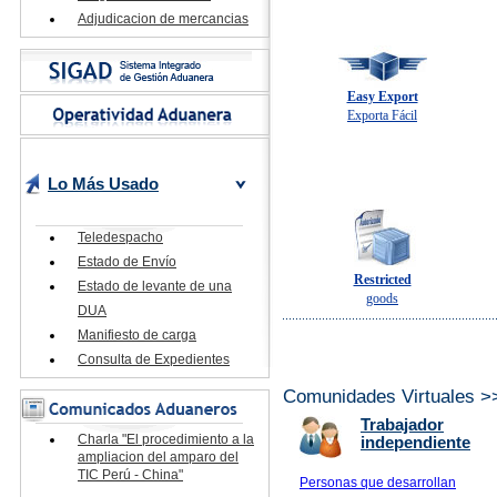
Adjudicacion de mercancias
Easy Export
Exporta Fácil
Lo Más Usado
Teledespacho
Estado de Envío
Restricted
Estado de levante de una
goods
DUA
Manifiesto de carga
Consulta de Expedientes
Comunidades Virtuales >
Trabajador
Charla "El procedimiento a la
independiente
ampliacion del amparo del
TIC Perú - China"
Personas que desarrollan