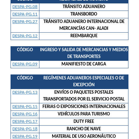
DESPA-PG.08
TRÁNSITO ADUANERO
DESPA-PG.11
TRANSBORDO
DESPA-PG.27
TRÁNSITO ADUANERO INTERNACIONAL DE
MERCANCÍAS CAN- ALADI
DESPA-PG.12
REEMBARQUE
CÓDIGO
INGRESO Y SALIDA DE MERCANCIAS Y MEDIOS
DE TRANSPORTES
DESPA-PG.09
MANIFIESTO DE CARGA
CÓDIGO
REGÍMENES ADUANEROS ESPECIALES O DE
EXCEPCIÓN
DESPA-PG.13
ENVÍOS O PAQUETES POSTALES
TRANSPORTADOS POR EL SERVICIO POSTAL
DESPA-PG.15
FERIAS O EXPOSICIONES INTERNACIONALES
DESPA-PG.16
VEHÍCULOS PARA TURISMO
DESPA-PG.17
DUTY FREE
DESPA-PG.18
RANCHO DE NAVE
DESPA-PG.19
MATERIAL DE USO AERONÁUTICO