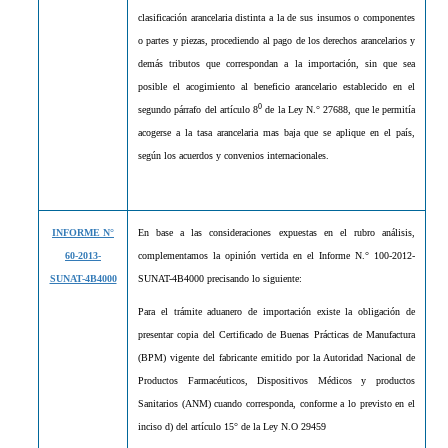
clasificación arancelaria distinta a la de sus insumos o componentes
o partes y piezas, procediendo al pago de los derechos arancelarios y
demás tributos que correspondan a la importación, sin que sea
posible el acogimiento al beneficio arancelario establecido en el
0
segundo párrafo del artículo 8
de la Ley N.° 27688, que le permitía
acogerse a la tasa arancelaria mas baja que se aplique en el país,
según los acuerdos y convenios internacionales.
INFORME N°
En base a las consideraciones expuestas en el rubro análisis,
60-2013-
complementamos la opinión vertida en el Informe N.° 100-2012-
SUNAT-4B4000
SUNAT-4B4000 precisando lo siguiente:
Para el trámite aduanero de importación existe la obligación de
presentar copia del Certificado de Buenas Prácticas de Manufactura
(BPM) vigente del fabricante emitido por la Autoridad Nacional de
Productos Farmacéuticos, Dispositivos Médicos y productos
Sanitarios (ANM) cuando corresponda, conforme a lo previsto en el
inciso d) del artículo 15° de la Ley N.O 29459