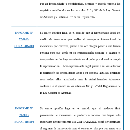
por un intermediario o comisionista, siempre y cuando cumpla los
requisitos establecidos en los artículos 51° y 52° de la Ley General
de Aduanas y el artículo 67° de su Reglamento.
INFORME N°
Se emite opinión legal en el sentido que el representante legal del
57-2013-
medio de transporte que realiza el transporte internacional de
SUNAT-4B4000
mercancías por carretera, puede a su vez otorgar poder a una tercera
persona para que actúe en su representación siempre y cuando el
transportista así lo haya autorizado en el poder por el cual le otorgó
la representación. Dicho representante legal puede a su vez autorizar
la realización de determinados actos a su personal auxiliar, debiendo
estar todos ellos acreditados ante la Administración Aduanera,
conforme lo dispuesto en los artículos 16° y 17° del Reglamento de
la Ley General de Aduanas.
INFORME N°
Se emite opinión legal en el sentido que el producto final
59-2013-
proveniente de mercancías de producción nacional que hayan sido
SUNAT-4B4000
exportadas definitivamente a la ZOFRATACNA, podrá ser destinado
al régimen de importación para el consumo, siempre que tenga una