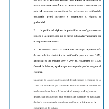
nuevas solicitudes electrónicas de rectificación de la declaración por
parte del interesado, con ocasión de las cuales –una vez rectificada la
declaración- podrá solicitarse el acogimiento al régimen de
gradualidad.
2.
La pérdida del régimen de gradualidad se configura solo con
respecto a las infracciones que no fueron subsanadas válidamente por
el despachador de aduanas.
3.
Se encuentra prevista la posibilidad fáctica que se presente más
de una solicitud electrónica de rectificación para una sola DAM,
amparadas en los artículos 199° y 200° del Reglamento de la Ley
General de Aduanas, aquellas que son aceptadas pueden acogerse al
Régimen.
Si alguno de los envíos de solicitud de rectificación electrónica de la
DAM son rechazados por parte de la autoridad aduanera, entonces no
tendrá derecho en base a dicha solicitud a acogerse al régimen de
gradualidad de sanciones, solo respecto a la infracción no subsanada;
debiendo comunicársele formalmente tal hecho al infractor en la
comunicación de rechazo.