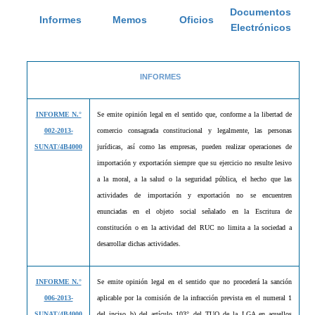
Documentos
Informes
Memos
Oficios
Electrónicos
INFORMES
INFORME N.°
Se emite opinión legal en el sentido que, conforme a la libertad de
002-2013-
comercio consagrada constitucional y legalmente, las personas
SUNAT/4B4000
jurídicas, así como las empresas, pueden realizar operaciones de
importación y exportación siempre que su ejercicio no resulte lesivo
a la moral, a la salud o la seguridad pública,
el hecho que las
actividades de importación y exportación no se encuentren
enunciadas en el objeto social señalado en la Escritura de
constitución o en la actividad del RUC no limita a la sociedad a
desarrollar dichas actividades.
INFORME N.°
Se emite opinión legal en el sentido que no procederá la sanción
006-2013-
aplicable por la comisión de la infracción prevista en el numeral 1
SUNAT/4B4000
del inciso b) del artículo 103° del TUO de la LGA en aquellos