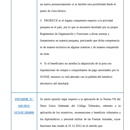
un nuevo pronunciamiento si es factible esta posibilidad desde el
punto de vista técnico.
3. PRODUCE es el órgano competente respecto a la actividad
pesquera en el país, por lo que se encuentra facultado por su propio
Reglamento de Organización y Funciones a dictar normas y
lineamientos en materia pesquera, precisando que dicha competencia
es de manera exclusiva en algunas materias y de manera compartida
en otras.
4. Si el beneficiario no acredita la adquisición de la pota con
liquidaciones de compra o comprobantes de pago autorizados por la
SUNAT, entonces se verá afectado con la pérdida del beneficio
devolutivo del drawback.
INFORME N.°
Se emite opinión legal respecto a la aplicación de la Norma VII del
018-2013-
Texto Unico Ordenado del Código Tributario, referente a la
SUNAT/2B4000
aplicación de los incentivos, exoneraciones y beneficios tributarios a
los diplomáticos y personal militar de las Fuerzas Armadas, cuyas
funciones han cesado al 31.12.2012 en el sentido que: