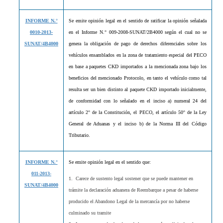
INFORME N.°
Se emite opinión legal en el sentido de ratificar la opinión señalada
0010-2013-
en el Informe N.° 009-2008-SUNAT/2B4000 según el cual no se
SUNAT/4B4000
genera la obligación de pago de derechos diferenciales sobre los
vehículos ensamblados en la zona de tratamiento especial del PECO
en base a paquetes CKD importados a la mencionada zona bajo los
beneficios del mencionado Protocolo, en tanto el vehículo como tal
resulta ser un bien distinto al paquete CKD importado inicialmente,
de conformidad con lo señalado en el inciso a) numeral 24 del
artículo 2° de la Constitución, el PECO, el artículo 50° de la Ley
General de Aduanas y el inciso b) de la Norma III del Código
Tributario.
INFORME N.°
Se emite opinión legal en el sentido que:
011-2013-
1. Carece de sustento legal sostener que se puede mantener en
SUNAT/4B4000
trámite la declaración aduanera de Reembarque a pesar de haberse
producido el Abandono Legal de la mercancía por no haberse
culminado su tramite