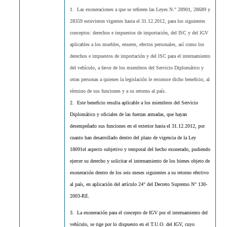
1. Las exoneraciones a que se refieren las Leyes N.° 28901, 28689 y
28359 estuvieron vigentes hasta el 31.12.2012, para los siguientes
conceptos: derechos e impuestos de importación, del ISC y del lGV
aplicables a los muebles, enseres, efectos personales, así como los
derechos e impuestos de importación y del lSC para el internamiento
del vehículo, a favor de los miembros del Servicio Diplomático y
otras personas a quienes la legislación le reconoce dicho beneficio, al
término de sus funciones y a su retorno al país.
2. Este beneficio resulta aplicable a los miembros del Servicio
Diplomático y oficiales de las fuerzas armadas, que hayan
desempeñado sus funciones en el exterior hasta el 31.12.2012, por
cuanto han desarrollado dentro del plazo de vigencia de la Ley
18091el aspecto subjetivo y temporal del hecho exonerado, pudiendo
ejercer su derecho y solicitar el internamiento de los bienes objeto de
exoneración dentro de los seis meses siguientes a su retorno efectivo
al país, en aplicación del artículo 24° del Decreto Supremo N° 130-
2003-RE.
3. La exoneración para el concepto de IGV por el internamiento del
vehículo, se rige por lo dispuesto en el T.U.O. del IGV, cuyo