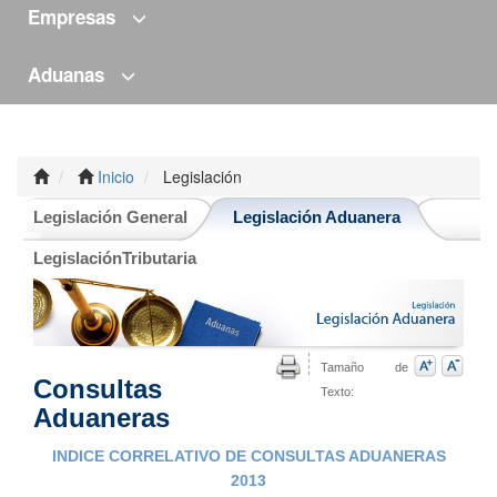
Empresas
Aduanas
Inicio
Legislación
Legislación General
Legislación Aduanera
LegislaciónTributaria
Tamaño de
Consultas
Texto:
Aduaneras
INDICE CORRELATIVO DE CONSULTAS ADUANERAS
2013