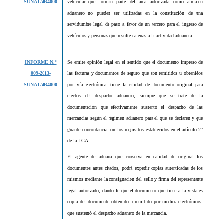
SUNAT/4B4000
vehicular que forman parte del área autorizada como almacén
aduanero no pueden ser utilizadas en la constitución de una
servidumbre legal de paso a favor de un tercero para el ingreso de
vehículos y personas que resulten ajenas a la actividad aduanera.
INFORME N.°
Se emite opinión legal en el sentido que el documento impreso de
009-2013-
las facturas y documentos de seguro que son remitidos u obtenidos
SUNAT/4B4000
por vía electrónica, tiene la calidad de documento original para
efectos del despacho aduanero, siempre que se trate de la
documentación que efectivamente sustentó el despacho de las
mercancías según el
régimen aduanero para el que se declaren y que
guarde concordancia con los requisitos establecidos en el artículo 2°
de la LGA.
El agente de aduana que conserva en calidad de original los
documentos antes citados, podrá expedir copias autenticadas de los
mismos mediante la consignación del sello y firma del representante
legal autorizado, dando fe que el documento que tiene a la vista es
copia del documento obtenido o remitido por medios electrónicos,
que sustentó el despacho aduanero de la mercancía.