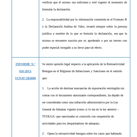
verificar que el mismo sea suficiente y esté vigente al momento de
formular la declaración.
2.
La responsabilidad por la información contenida en el Formato B
y la Declaración Andina de Valor, recaerá siempre sobre la persona
jurídica a nombre de la que se formula la declaración, sea que la
misma se encuentre suscrita por su apoderado o por un tercero con
poder especial otorgado a su favor para tal efecto.
INFORME N.°
Se emite opinión legal respecto a la aplicación de la Retroactividad
026-2013-
Benigna en el Régimen de Infracciones y Sanciones en el sentido
SUNAT/2B4000
que:
1.
La acción de destinar mercancías de exportación restringida sin
contar con el documento autorizante correspondiente, ha dejado de
ser considerada como una infracción administrativa por la Ley
General de Aduanas vigente (como si lo era en la ley anterior –
TUOLGA- que sancionaba su comisión con suspensión de
actividades para los despachadores de aduanas).
2.
Opera la retroactividad benigna sobre los casos que habiendo