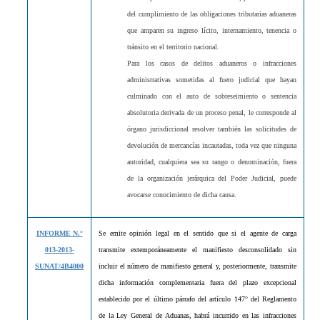
del cumplimiento de las obligaciones tributarias aduaneras
que amparen su ingreso lícito, internamiento, tenencia o
tránsito en el territorio nacional.
Para los casos de delitos aduaneros o infracciones
administrativas sometidas al fuero judicial que hayan
culminado con el auto de sobreseimiento o sentencia
absolutoria derivada de un proceso penal, le corresponde al
órgano jurisdiccional resolver también las solicitudes de
devolución de mercancías incautadas, toda vez que ninguna
autoridad, cualquiera sea su rango o denominación, fuera
de la organización jerárquica del Poder Judicial, puede
avocarse conocimiento de dicha causa.
INFORME N.°
Se emite opinión legal en el sentido que si el agente de carga
013-2013-
transmite extemporáneamente el manifiesto desconsolidado sin
SUNAT/4B4000
incluir el número de manifiesto general y, posteriormente, transmite
dicha información complementaria fuera del plazo excepcional
establecido por el último párrafo del artículo 147° del Reglamento
de la Ley General de Aduanas, habrá incurrido en las infracciones