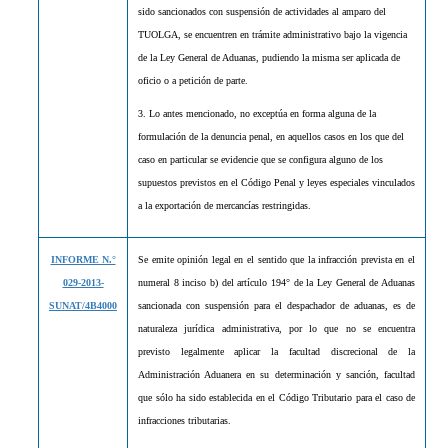
sido sancionados con suspensión de actividades al amparo del
TUOLGA, se encuentren en trámite administrativo bajo la vigencia
de la Ley General de Aduanas, pudiendo la misma ser aplicada de
oficio o a petición de parte.
3. Lo antes mencionado, no exceptúa en forma alguna de la
formulación de la denuncia penal, en aquellos casos en los que del
caso en particular se evidencie que se configura alguno de los
supuestos previstos en el Código Penal y leyes especiales vinculados
a la exportación de mercancías restringidas.
INFORME N.°
Se emite opinión legal en el sentido que la infracción prevista en el
029-2013-
numeral 8 inciso b) del artículo 194° de la Ley General de Aduanas
SUNAT/4B4000
sancionada con suspensión para el despachador de aduanas, es de
naturaleza jurídica administrativa, por lo que no se encuentra
previsto legalmente aplicar la facultad discrecional de la
Administración Aduanera en su determinación y sanción, facultad
que sólo ha sido establecida en el Código Tributario para el caso de
infracciones tributarias.