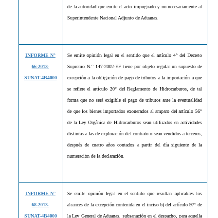
de la autoridad que emite el acto impugnado y no necesariamente al
Superintendente Nacional Adjunto de Aduanas.
INFORME N°
Se emite opinión legal en el sentido que el artículo 4° del Decreto
66-2013-
Supremo N.° 147-2002-EF tiene por objeto regular un supuesto de
SUNAT-4B4000
excepción a la obligación de pago de tributos a la importación a que
se refiere el artículo 20° del Reglamento de Hidrocarburos, de tal
forma que no será exigible el pago de tributos ante la eventualidad
de que los bienes importados exonerados al amparo del artículo 56°
de la Ley Orgánica de Hidrocarburos sean utilizados en actividades
distintas a las de exploración del contrato o sean vendidos a terceros,
después de cuatro años contados a partir del día siguiente de la
numeración de la declaración.
INFORME N°
Se emite opinión legal en el sentido que resultan aplicables los
68-2013-
alcances de la excepción contenida en el inciso b) del artículo 97° de
SUNAT-4B4000
la Ley General de Aduanas, subsanación en el despacho, para aquella