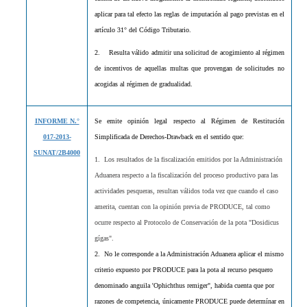
aplicar para tal efecto las reglas de imputación al pago previstas en el
artículo 31° del Código Tributario.
2.
Resulta válido admitir una solicitud de acogimiento al régimen
de incentivos de aquellas multas que provengan de solicitudes no
acogidas al régimen de gradualidad.
INFORME N.°
Se emite opinión legal respecto al Régimen de Restitución
017-2013-
Simplificada de Derechos-Drawback en el sentido que:
SUNAT/2B4000
1. Los resultados de la fiscalización emitidos por la Administración
Aduanera respecto a la fiscalización del proceso productivo para las
actividades pesqueras, resultan válidos toda vez que cuando el caso
amerita, cuentan con la opinión previa de PRODUCE, tal como
ocurre respecto al Protocolo de Conservación de la pota "Dosidicus
gígas".
2. No le corresponde a la Administración Aduanera aplicar el mismo
criterio expuesto por PRODUCE para la pota al recurso pesquero
denominado anguila 'Ophichthus remiger", habida cuenta que por
razones de competencia, únicamente PRODUCE puede determínar en