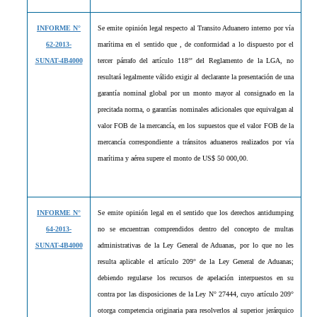
INFORME N°
Se emite opinión legal respecto al Transito Aduanero interno por vía
62-2013-
marítima en el sentido que , de conformidad a lo dispuesto por el
SUNAT-4B4000
tercer párrafo del artículo 118°' del Reglamento de la LGA, no
resultará legalmente válido exigir al declarante la presentación de una
garantía nominal global por un monto mayor al consignado en la
precitada norma, o garantías nominales adicionales que equivalgan al
valor FOB de la mercancía, en los supuestos que el valor FOB de la
mercancía correspondiente a tránsitos aduaneros realizados por vía
marítima y aérea supere el monto de US$ 50 000,00.
INFORME N°
Se emite opinión legal en el sentido que los
derechos antidumping
64-2013-
no se encuentran comprendidos dentro del concepto de multas
SUNAT-4B4000
administrativas de la Ley General de Aduanas, por lo que no les
resulta aplicable el artículo 209° de la Ley General de Aduanas;
debiendo regularse los recursos de apelación interpuestos en su
contra por las disposiciones de la Ley N° 27444, cuyo artículo 209°
otorga competencia originaria para resolverlos al superior jerárquico