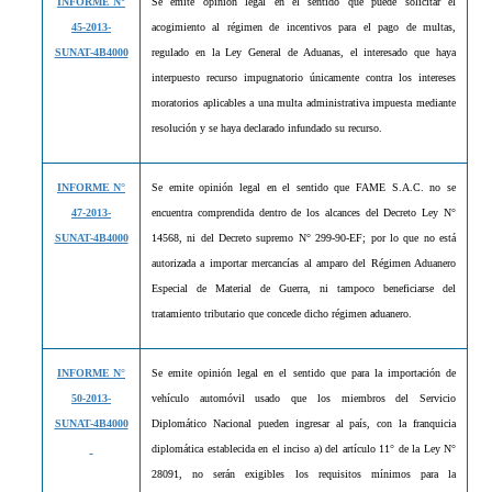
INFORME N°
Se emite opinión legal en el sentido que puede solicitar el
45-2013-
acogimiento al régimen de incentivos para el pago de multas,
SUNAT-4B4000
regulado en la Ley General de Aduanas, el interesado que haya
interpuesto recurso impugnatorio únicamente contra los intereses
moratorios aplicables a una multa administrativa impuesta mediante
resolución y se haya declarado infundado su recurso.
INFORME N°
Se emite opinión legal en el sentido que FAME S.A.C. no se
47-2013-
encuentra comprendida dentro de los alcances del Decreto Ley N°
SUNAT-4B4000
14568, ni del Decreto supremo N° 299-90-EF; por lo que no está
autorizada a importar mercancías al amparo del Régimen Aduanero
Especial de Material de Guerra, ni tampoco beneficiarse del
tratamiento tributario que concede dicho régimen aduanero.
INFORME N°
Se emite opinión legal en el sentido que para la importación de
50-2013-
vehículo automóvil usado que los miembros del Servicio
SUNAT-4B4000
Diplomático Nacional pueden ingresar al país, con la franquicia
diplomática establecida en el inciso a) del artículo 11° de la Ley N°
28091, no serán exigibles los requisitos mínimos para la