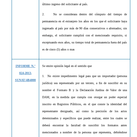
último ingreso del solicitante al país.
2.
No se considerara dentro del cómputo del tiempo de
permanencia en el extranjero los años en los que el solicitante haya
ingresado al país por más de 90 días consecutivos o alternados; sin
embargo, el solicitante cumplirá con el mencionado requisito, si
exceptuando esos años, su tiempo total de permanencia fuera del país
es de cinco (5) años o mas
INFORME N.°
Se emite opinión legal en el sentido que
024-2013-
1.
No existe impedimento legal para que un importador (persona
SUNAT/4B4000
jurídica) sea representado por un tercero, a fin de suscribir en su
nombre el Formato B y la Declaración Andina de Valor de una
DAM, en la medida que cumpla con otorgar un poder especial
inscrito en Registros Públicos, en el que conste la identidad del
representante designado, así como la precisión de los actos
determinados y específicos que puede realizar, entre los cuales se
deberá encontrar la facultad de suscribir los formatos antes
mencionados a nombre de la persona que representa, debiéndose