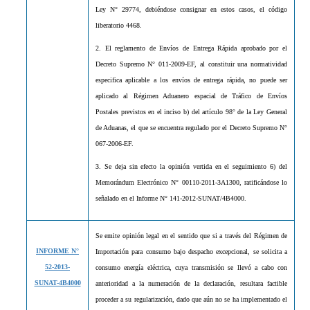
Ley N° 29774, debiéndose consignar en estos casos, el código
liberatorio 4468.
2. El reglamento de Envíos de Entrega Rápida aprobado por el
Decreto Supremo N° 011-2009-EF, al constituir una normatividad
especifica aplicable a los envíos de entrega rápida, no puede ser
aplicado al Régimen Aduanero espacial de Tráfico de Envíos
Postales previstos en el inciso b) del artículo 98° de la Ley General
de Aduanas, el que se encuentra regulado por el Decreto Supremo N°
067-2006-EF.
3. Se deja sin efecto la opinión vertida en el seguimiento 6) del
Memorándum Electrónico N° 00110-2011-3A1300, ratificándose lo
señalado en el Informe N° 141-2012-SUNAT/4B4000.
Se emite opinión legal en el sentido que si a través del Régimen de
INFORME N°
Importación para consumo bajo despacho excepcional, se solicita a
52-2013-
consumo energía eléctrica, cuya transmisión se llevó a cabo con
SUNAT-4B4000
anterioridad a la numeración de la declaración, resultara factible
proceder a su regularización, dado que aún no se ha implementado el