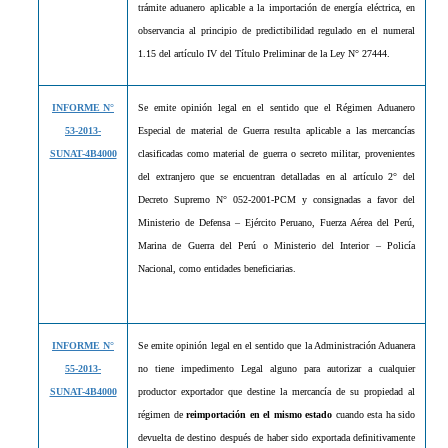
trámite aduanero aplicable a la importación de energía eléctrica, en
observancia al principio de predictibilidad regulado en el numeral
1.15 del artículo IV del Título Preliminar de la Ley N° 27444.
INFORME N°
Se emite opinión legal en el sentido que el Régimen Aduanero
53-2013-
Especial de material de Guerra resulta aplicable a las mercancías
SUNAT-4B4000
clasificadas como material de guerra o secreto militar, provenientes
del extranjero que se encuentran detalladas en al artículo 2° del
Decreto Supremo N° 052-2001-PCM y consignadas a favor del
Ministerio de Defensa – Ejército Peruano, Fuerza Aérea del Perú,
Marina de Guerra del Perú o Ministerio del Interior – Policía
Nacional, como entidades beneficiarias.
INFORME N°
Se emite opinión legal en el sentido que la Administración Aduanera
55-2013-
no tiene impedimento Legal alguno para autorizar a cualquier
SUNAT-4B4000
productor exportador que destine la mercancía de su propiedad al
régimen de
reimportación en el mismo estado
cuando esta ha sido
devuelta de destino después de haber sido exportada definitivamente