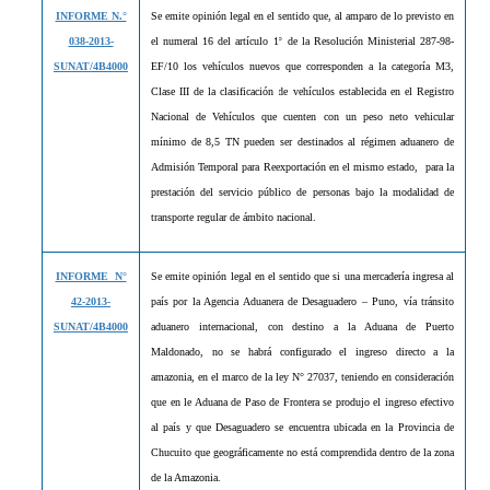
INFORME N.°
Se emite opinión legal en el sentido que, al amparo de lo previsto en
038-2013-
el numeral 16 del artículo 1° de la Resolución Ministerial 287-98-
SUNAT/4B4000
EF/10 los vehículos nuevos que corresponden a la categoría M3,
Clase III de la clasificación de vehículos establecida en el Registro
Nacional de Vehículos que cuenten con un peso neto vehicular
mínimo de 8,5 TN pueden ser destinados al régimen aduanero de
Admisión Temporal para Reexportación en el mismo estado, para la
prestación del servicio público de personas bajo la modalidad de
transporte regular de ámbito nacional.
INFORME N°
Se emite opinión legal en el sentido que si una mercadería ingresa al
42-2013-
país por la Agencia Aduanera de Desaguadero – Puno, vía tránsito
SUNAT/4B4000
aduanero internacional, con destino a la Aduana de Puerto
Maldonado, no se habrá configurado el ingreso directo a la
amazonia, en el marco de la ley N° 27037, teniendo en consideración
que en le Aduana de Paso de Frontera se produjo el ingreso efectivo
al país y que Desaguadero se encuentra ubicada en la Provincia de
Chucuito que geográficamente no está comprendida dentro de la zona
de la Amazonia.