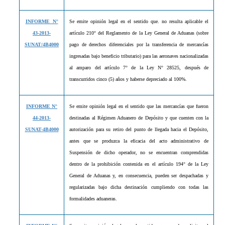
INFORME N°
Se emite opinión legal en el sentido que. no resulta aplicable el
43-2013-
artículo 210° del Reglamento de la Ley General de Aduanas (sobre
SUNAT/4B4000
pago de derechos diferenciales por la transferencia de mercancías
ingresadas bajo beneficio tributario) para las aeronaves nacionalizadas
al amparo del artículo 7° de la Ley N° 28525, después de
transcurridos cinco (5) años y haberse depreciado al 100%.
INFORME N°
Se emite opinión legal en el sentido que las mercancías que fueron
44-2013-
destinadas al Régimen Aduanero de Depósito y que cuenten con la
SUNAT-4B4000
autorización para su retiro del punto de llegada hacia el Depósito,
antes que se produzca la eficacia del acto administrativo de
Suspensión de dicho operador, no se encuentran comprendidas
dentro de la prohibición contenida en el artículo 194° de la Ley
General de Aduanas y, en consecuencia, pueden ser despachadas y
regularizadas bajo dicha destinación cumpliendo con todas las
formalidades aduaneras.