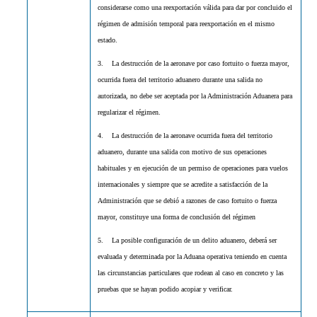
considerarse como una reexportación válida para dar por concluido el
régimen de admisión temporal para reexportación en el mismo
estado.
3. La destrucción de la aeronave por caso fortuito o fuerza mayor,
ocurrida fuera del territorio aduanero durante una salida no
autorizada, no debe ser aceptada por la Administración Aduanera para
regularizar el régimen.
4. La destrucción de la aeronave ocurrida fuera del territorio
aduanero, durante una salida con motivo de sus operaciones
habituales y en ejecución de un permiso de operaciones para vuelos
internacionales y siempre que se acredite a satisfacción de la
Administración que se debió a razones de caso fortuito o fuerza
mayor, constituye una forma de conclusión del régimen
5. La posible configuración de un delito aduanero, deberá ser
evaluada y determinada por la Aduana operativa teniendo en cuenta
las circunstancias particulares que rodean al caso en concreto y las
pruebas que se hayan podido acopiar y verificar.