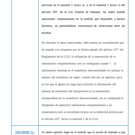
previstas en el numeral 5 inciso a) y en el numeral 1 inciso e) del
artículo 192° de la Ley General de Aduanas, las cuales podrán
sancionarse conjuntamente en la medida que responden a hechos
distintos, no presentándose concurrencia de infracciones entre las
mismas.
No obstante lo antes mencionado, debe tenerse en consideración que
de acuerdo a lo dispuesto por el último párrafo del artículo 147° del
Reglamento de la LGA, la obligación de la transmisión de la
información complementaria solo se configurará cuando “…la
información remitida en el manifiesto desconsolidado no indique el
número del manifiesto de carga”, siendo ello así, en aquellos casos
en los que el agente de carga haya incluido la información del
número de manifiesto del transportista en la transmisión
extemporánea de su manifiesto desconsolidado, no se configurará la
obligación de transmitir información complementaria y en
consecuencia solo se encontrará incurso en la infracción prevista por
el artículo 192° inciso e) numeral 1 de la LGA.
INFORME N.°
Se emite opinión legal en el sentido que
la acción de traslado a una