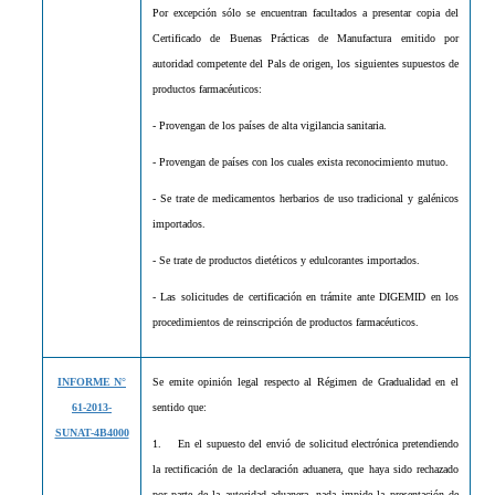
Por excepción sólo se encuentran facultados a presentar copia del
Certificado de Buenas Prácticas de Manufactura emitido por
autoridad competente del Pals de origen, los siguientes supuestos de
productos farmacéuticos:
- Provengan de los países de alta vigilancia sanitaria.
- Provengan de países con los cuales exista reconocimiento mutuo.
- Se trate de medicamentos herbarios de uso tradicional y galénicos
importados.
- Se trate de productos dietéticos y edulcorantes importados.
- Las solicitudes de certificación en trámite ante DIGEMID en los
procedimientos de reinscripción de productos farmacéuticos.
INFORME N°
Se emite opinión legal respecto al Régimen de Gradualidad en el
61-2013-
sentido que:
SUNAT-4B4000
1.
En el supuesto del envió de solicitud electrónica pretendiendo
la rectificación de la declaración aduanera, que haya sido rechazado
por parte de la autoridad aduanera, nada impide la presentación de