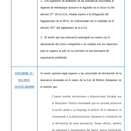
2. Los supuestos de abandono de las mercancías solicitadas al
régimen de reembarque inclusive el regulado en el inciso b) del
articulo 97° de la LGA, estarán sujetos a la obligación del
legajamiento de la DUA, de conformidad con lo señalado en el
articulo 201° del reglamento de la LGA.
3. El hecho que una mercancía restringida no cuenta con la
autorización del sector competente o no cumpla con los requisitos
para su ingreso al país no la convierte en una mercancía de
importación prohibida.
INFORME N.°
Se emite opinión legal respecto a las solicitudes de devolución de la
012-2013-
mercancía incautada en el marco de la Ley de Delitos Aduaneros en
SUNAT/4B4000
el sentido que:
Cuando medien resoluciones o disposiciones dictadas por
el Ministerio Publico declarando que no procede promover
la acción penal o se disponga el archivo de la denuncia, le
corresponde a la Administracion Aduanera la evaluación de
la devolución de estas mercancías, bienes efectos, medios
de transporte e instrumentos del delito, previa verificación