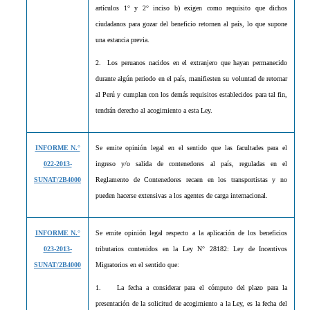
artículos 1° y 2° inciso b) exigen como requisito que dichos
ciudadanos para gozar del beneficio retornen al país, lo que supone
una estancia previa.
2. Los peruanos nacidos en el extranjero que hayan permanecido
durante algún periodo en el país, manifiesten su voluntad de retornar
al Perú y cumplan con los demás requisitos establecidos para tal fin,
tendrán derecho al acogimiento a esta Ley.
INFORME N.°
Se emite opinión legal en el sentido que las facultades para el
022-2013-
ingreso y/o salida de contenedores al país, reguladas en el
SUNAT/2B4000
Reglamento de Contenedores recaen en los transportistas y no
pueden hacerse extensivas a los agentes de carga internacional.
INFORME N.°
Se emite opinión legal respecto a la aplicación de los beneficios
023-2013-
tributarios contenidos en la Ley N° 28182: Ley de Incentivos
SUNAT/2B4000
Migratorios en el sentido que:
1.
La fecha a considerar para el cómputo del plazo para la
presentación de la solicitud de acogimiento a la Ley, es la fecha del