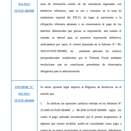
014-2013-
zona de tributación común de las mercancías ingresadas con
SUNAT/4B4000
beneficios tributarios, para su uso y consumo en la zona de
tratamiento especial del PECO, da lugar al nacimiento a la
obligación tributaria aduanera y en consecuencia al pago de los
derechos diferenciales que gravan su importación, aún cuando el
traslado se efectué para su posterior exportación definitiva,
ratificándose por tanto, el criterio plasmado en el Informe N.° 06-
2010-SUNAT/2B4000, no
pudiendo aplicarse los criterios
jurisprudenciales establecidos por el Tribunal Fiscal mediante
resoluciones que no constituyan precedentes de observancia
obligatoria para la administración.
INFORME N.°
Se emite opinión legal respecto al Régimen de Incentivos en el
016-2013-
sentido que:
SUNAT/4B4000
1.
Se ratifican las opiniones jurídicas vertidas en los Informes N°
23-2005-SUNAT-2B4000 y 88-2005-SUNAT-2B4000 según los
cuales el pago realizado inicialmente por el primer acogimiento al
régimen que resulta invalido, podrá ser considerado como pago a
cuenta de un nuevo acogimiento al mencionado régimen, debiéndose