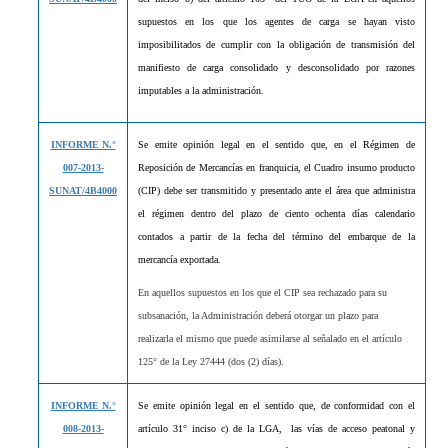
supuestos en los que los agentes de carga se hayan visto
imposibilitados de cumplir con la obligación de transmisión del
manifiesto de carga consolidado y desconsolidado por razones
imputables a la administración.
INFORME N.°
Se emite opinión legal en el sentido que, en el Régimen de
007-2013-
Reposición de Mercancías en franquicia, el Cuadro insumo producto
SUNAT/4B4000
(CIP) debe ser transmitido y presentado ante el área que administra
el régimen dentro del plazo de ciento ochenta días calendario
contados a partir de la fecha del término del embarque de la
mercancía exportada.
En aquellos supuestos en los que el CIP sea rechazado para su
subsanación, la Administración deberá otorgar un plazo para
realizarla el mismo que puede asimilarse al señalado en el artículo
125° de la Ley 27444 (dos (2) días).
INFORME N.°
Se emite opinión legal en el sentido que, de conformidad con el
008-2013-
artículo 31° inciso c) de la LGA,
las vías de acceso peatonal y