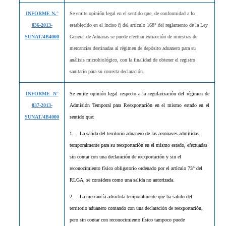
INFORME N.°
Se emite opinión legal en el sentido que, de conformidad a lo
036-2013-
establecido en el inciso f) del artículo 168° del reglamento de la Ley
SUNAT/4B4000
General de Aduanas se puede efectuar extracción de muestras de
mercancías destinadas al régimen de depósito aduanero para su
análisis microbiológico, con la finalidad de obtener el registro
sanitario para su correcta declaración.
INFORME N°
Se emite opinión legal respecto a la regularización del régimen de
037-2013-
Admisión Temporal para Reexportación en el mismo estado en el
SUNAT/4B4000
sentido que:
1. La salida del territorio aduanero de las aeronaves admitidas
temporalmente para su reexportación en el mismo estado, efectuadas
sin contar con una declaración de reexportación y sin el
reconocimiento físico obligatorio ordenado por el artículo 73° del
RLGA, se considera como una salida no autorizada.
2. La mercancía admitida temporalmente que ha salido del
territorio aduanero contando con una declaración de reexportación,
pero sin contar con reconocimiento físico tampoco puede