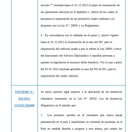
articulo 7° extiende hasta el 31.12.2015 el plazo de exoneración de
las operaciones descritas en el Apéndice 1, dentro de las cuales se
encuentra la importación de un automóvil usado conforme a lo
dispuesto por la Ley N.° 28091 y su Reglamento.
4. En concordancia con lo señalado en el punto 1, estuvo vigente
hasta el 31.12.2012 la exoneración de la tasa del ISC para la
importación del vehículo usado a que se refiere la Ley 28091 a favor
del funcionario del Servicio Diplomático y aquellas personas a
quienes la legislación le reconoce dicho beneficio. Por lo que a partir
del 01.01.2013 resultará aplicable la tasa del 0% de ISC para la
importación del citado vehículo.
INFORME N.°
Se emite opinión legal respecto a la aplicación de los beneficios
020-2013-
tributarios contenidos en la Ley N° 28182: Ley de Incentivos
SUNAT/2B4000
Migratorios en el sentido que:
1. Los peruanos nacidos en el extranjero que nunca hayan
permanecido en el país y manifiesten su voluntad de instalarse en el
Perú no tendrán derecho a acogerse a esta norma, por cuanto los