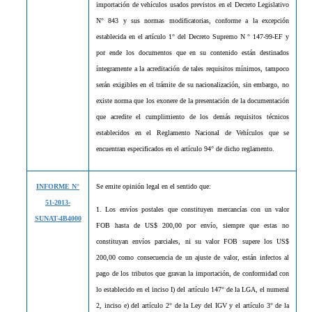
importación de vehículos usados previstos en el Decreto Legislativo
N° 843 y sus normas modificatorias, conforme a la excepción
establecida en el artículo 1° del Decreto Supremo N ° 147-99-EF y
por ende los documentos que en su contenido están destinados
íntegramente a la acreditación de tales requisitos mínimos, tampoco
serán exigibles en el trámite de su nacionalización, sin embargo, no
existe norma que los exonere de la presentación de la documentación
que acredite el cumplimiento de los demás requisitos técnicos
establecidos en el Reglamento Nacional de Vehículos que se
encuentran especificados en el artículo 94° de dicho reglamento.
INFORME N°
Se emite opinión legal en el sentido que:
51-2013-
1. Los envíos postales que constituyen mercancías con un valor
SUNAT-4B4000
FOB hasta de US$ 200,00 por envío, siempre que estas no
constituyan envíos parciales, ni su valor FOB supere los US$
200,00 como consecuencia de un ajuste de valor, están infectos al
pago de los tributos que gravan la importación, de conformidad con
lo establecido en el inciso I) del artículo 147° de la LGA, el numeral
2, inciso e) del artículo 2° de la Ley del IGV y el artículo 3° de la