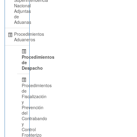
Nacional
Adjuntas
de
Aduanas
Procedimientos
Aduaneros
Procedimientos
de
Despacho
Procedimientos
de
Fiscalización
y
Prevención
del
Contrabando
y
Control
Fronterizo