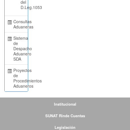
del
D.Leg.1053
Consultas
Aduaneras
Sistema
de
Despacho
Aduanero
SDA
Proyectos
de
Procedimientos
Aduaneros
Institucional
SUNAT Rinde Cuentas
Legislación