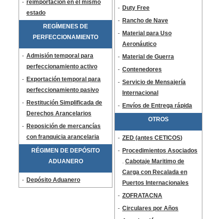
-
reimportación en el mismo
-
Duty Free
estado
-
Rancho de Nave
REGÍMENES DE
-
Material para Uso
PERFECCIONAMIENTO
Aeronáutico
-
Admisión temporal para
-
Material de Guerra
perfeccionamiento activo
-
Contenedores
-
Exportación temporal para
-
Servicio de Mensajería
perfeccionamiento pasivo
Internacional
-
Restitución Simplificada de
-
Envíos de Entrega rápida
Derechos Arancelarios
OTROS
-
Reposición de mercancías
con franquicia arancelaria
-
ZED (antes
CETICOS
)
RÉGIMEN DE DEPÓSITO
-
Procedimientos Asociados
ADUANERO
.
Cabotaje Maritimo de
Carga con Recalada en
-
Depósito Aduanero
Puertos Internacionales
-
ZOFRATACNA
-
Circulares por Años