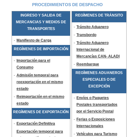
PROCEDIMIENTOS DE DESPACHO
INGRESO Y SALIDA DE
REGÍMENES DE TRÁNSITO
MERCANCIAS Y MEDIOS DE
-
Tránsito Aduanero
TRANSPORTES
-
Transbordo
-
Manifiesto de Carga
-
Tránsito Aduanero
REGÍMENES DE IMPORTACIÓN
Internacional de
Mercancías CA
N
- ALADI
-
Importación para el
-
Reembarque
Consumo
REGÍMENES ADUANEROS
-
Admisión temporal para
ESPECIALES O DE
reexportación en el mismo
EXCEPCIÓN
estado
-
Reimportación en el mismo
-
Envíos o Paquetes
estado
Postales transportados
por el Servicio Postal
REGÍMENES DE EXPORTACIÓN
-
Ferias o Exposiciones
-
Exportación Definitiva
Internacionales
Exportación temporal para
-
Vehículos para Turismo