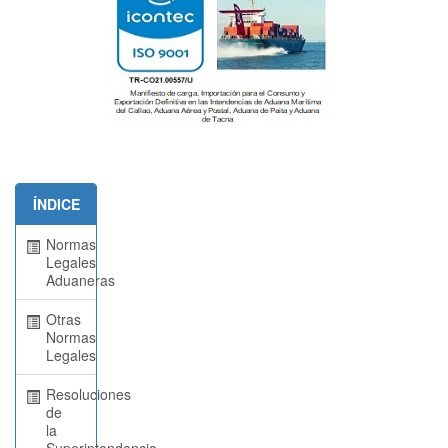
ÍNDICE
Normas
Legales
Aduaneras
Otras
Normas
Legales
Resoluciones
de
la
Superintendencia